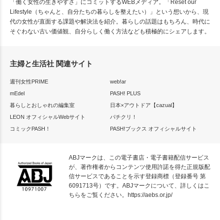
「働く女性の生きやすさ」にコミットするWEBメディア。「Reset our
Lifestyle（ちゃんと、自分たちの暮らしを整えたい）」という想いから、現
代の女性が直面する課題や解決法を紹介。暮らしの話題はもちろん、時代に
そぐわない古い価値観、自分らしく働く方法なども積極的にシェアします。
主婦と生活社 関連サイト
週刊女性PRIME
web!ar
mEdel
PASH! PLUS
暮らしとおしゃれの編集室
日本×アウトドア【cazual】
LEON オフィシャルWebサイト
パチクリ！
コミックPASH！
PASH!ブックス オフィシャルサイト
ABJマークは、この電子書店・電子書籍配信サービス
が、著作権者からコンテンツ使用許諾を得た正規版配
信サービスであることを示す登録商標（登録番号 第
6091713号）です。ABJマークについて、詳しくはこ
ちらをご覧ください。
https://aebs.or.jp/