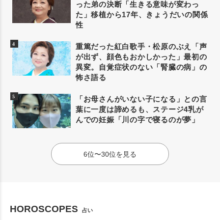
った弟の決断「生きる意味が変わっ
た」移植から17年、きょうだいの関係
性
重篤だった紅白歌手・松原のぶえ「声
が出ず、顔色もおかしかった」最初の
異変。自覚症状のない「腎臓の病」の
怖さ語る
「お母さんがいない子になる」との言
葉に一度は諦めるも、ステージ4乳が
んでの妊娠「川の字で寝るのが夢」
6位〜30位を見る
HOROSCOPES
占い