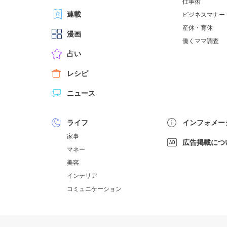
仕事術
連載
ビジネスマナー
産休・育休
漫画
働くママ調査
占い
レシピ
ニュース
ライフ
インフォメー
家事
広告掲載につ
マネー
美容
インテリア
コミュニケーション