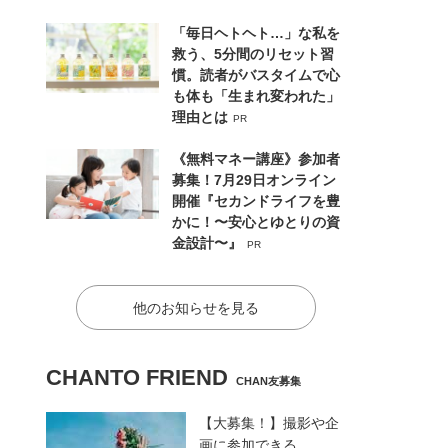
「毎日ヘトヘト…」な私を
救う、5分間のリセット習
慣。読者がバスタイムで心
も体も「生まれ変われた」
理由とは
PR
《無料マネー講座》参加者
募集！7月29日オンライン
開催『セカンドライフを豊
かに！〜安心とゆとりの資
金設計〜』
PR
他のお知らせを見る
CHANTO FRIEND
CHAN友募集
【大募集！】撮影や企
画に参加できる