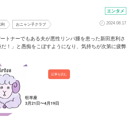
エンタメ
2024.08.17
恵利
おニャン子クラブ
のパートナーでもある夫が悪性リンパ腫を患った新田恵利さ
嫌だ！」と愚痴をこぼすようになり、気持ちが次第に疲弊
）
記事を読む