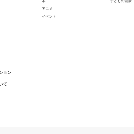
本
子どもの健康
アニメ
イベント
ション
いて