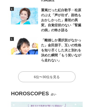
の関係性
重篤だった紅白歌手・松原
のぶえ「声が出ず、顔色も
おかしかった」最初の異
変。自覚症状のない「腎臓
の病」の怖さ語る
「離婚しか選択肢がなかっ
た」金田朋子、互いの性格
を知り尽くした夫と別れを
決めた瞬間「もう笑いなが
ら走れない」
6位〜30位を見る
HOROSCOPES
占い