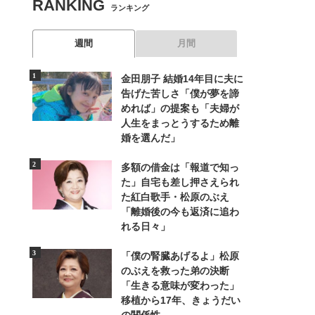
RANKING
ランキング
週間
月間
金田朋子 結婚14年目に夫に
告げた苦しさ「僕が夢を諦
めれば」の提案も「夫婦が
人生をまっとうするため離
婚を選んだ」
多額の借金は「報道で知っ
た」自宅も差し押さえられ
た紅白歌手・松原のぶえ
「離婚後の今も返済に追わ
れる日々」
「僕の腎臓あげるよ」松原
のぶえを救った弟の決断
「生きる意味が変わった」
移植から17年、きょうだい