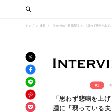
トップ
連載
［Interview］新田恵利
「思わず悲鳴を上げ」
#
1
#
「思わず悲鳴を上げ
腫に「弱っている夫