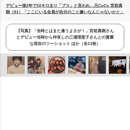
デビュー後2年で10キロ太り「ブス」と言われ…元CoCo 宮前真
樹（51）「ここにいる全員が自分のこと嫌いなんじゃないかと」
【写真】「当時とはまた違うよさが！」宮前真樹さん
とデビュー当時から仲良しの三浦理恵子さんとの貴重
な現在のツーショット ほか（全13枚）