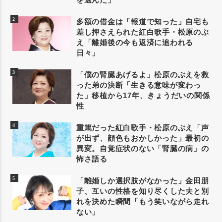
多額の借金は「報道で知った」自宅も
差し押さえられた紅白歌手・松原のぶ
え「離婚後の今も返済に追われる
日々」
「僕の腎臓あげるよ」松原のぶえを救
った弟の決断「生きる意味が変わっ
た」移植から17年、きょうだいの関係
性
重篤だった紅白歌手・松原のぶえ「声
が出ず、顔色もおかしかった」最初の
異変。自覚症状のない「腎臓の病」の
怖さ語る
「離婚しか選択肢がなかった」金田朋
子、互いの性格を知り尽くした夫と別
れを決めた瞬間「もう笑いながら走れ
ない」