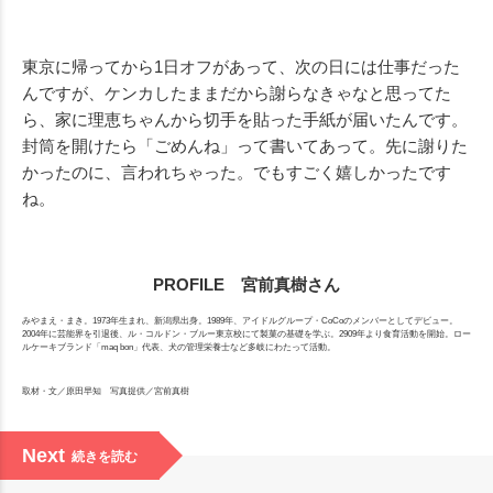
東京に帰ってから1日オフがあって、次の日には仕事だった
んですが、ケンカしたままだから謝らなきゃなと思ってた
ら、家に理恵ちゃんから切手を貼った手紙が届いたんです。
封筒を開けたら「ごめんね」って書いてあって。先に謝りた
かったのに、言われちゃった。でもすごく嬉しかったです
ね。
PROFILE 宮前真樹さん
みやまえ・まき。1973年生まれ、新潟県出身。1989年、アイドルグループ・CoCoのメンバーとしてデビュー。
2004年に芸能界を引退後、ル・コルドン・ブルー東京校にて製菓の基礎を学ぶ。2909年より食育活動を開始。ロー
ルケーキブランド「maq bon」代表、犬の管理栄養士など多岐にわたって活動。
取材・文／原田早知 写真提供／宮前真樹
Next
続きを読む