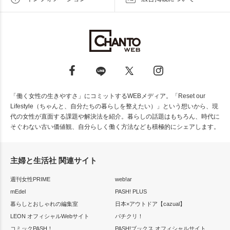
「働く女性の生きやすさ」にコミットするWEBメディア。「Reset our
Lifestyle（ちゃんと、自分たちの暮らしを整えたい）」という想いから、現
代の女性が直面する課題や解決法を紹介。暮らしの話題はもちろん、時代に
そぐわない古い価値観、自分らしく働く方法なども積極的にシェアします。
主婦と生活社 関連サイト
週刊女性PRIME
web!ar
mEdel
PASH! PLUS
暮らしとおしゃれの編集室
日本×アウトドア【cazual】
LEON オフィシャルWebサイト
パチクリ！
コミックPASH！
PASH!ブックス オフィシャルサイト