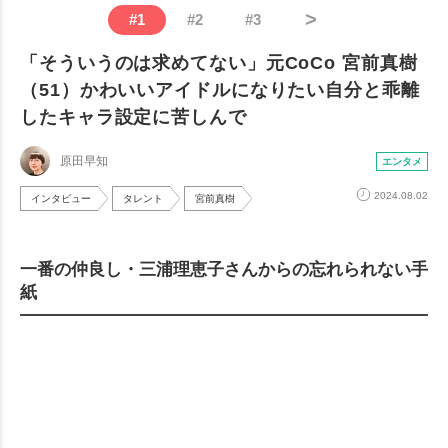
>
#
1
#
2
#
3
「そういうのは求めてない」元CoCo 宮前真樹
（51）かわいいアイドルになりたい自分と乖離
したキャラ設定に苦しんで
原田早知
エンタメ
2024.08.02
インタビュー
タレント
宮前真樹
一番の仲良し・三浦理恵子さんからの忘れられない手
紙