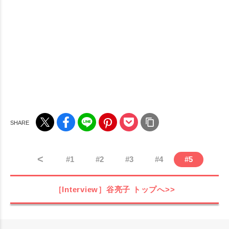
<
#
1
#
2
#
3
#
4
#
5
［Interview］谷亮子
トップへ>>