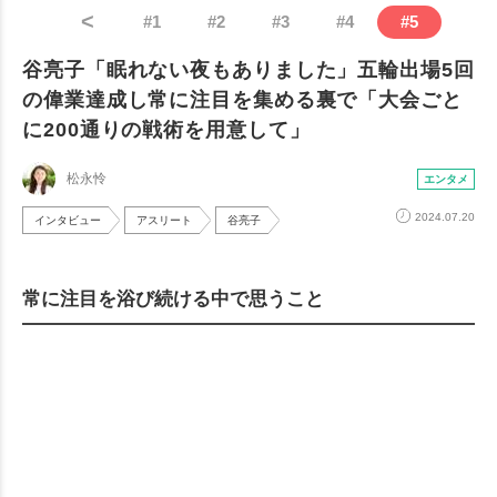
<
#
1
#
2
#
3
#
4
#
5
谷亮子「眠れない夜もありました」五輪出場5回
の偉業達成し常に注目を集める裏で「大会ごと
に200通りの戦術を用意して」
松永怜
エンタメ
2024.07.20
インタビュー
アスリート
谷亮子
常に注目を浴び続ける中で思うこと