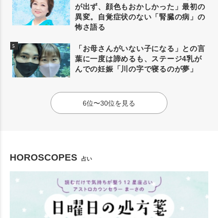
が出ず、顔色もおかしかった」最初の
異変。自覚症状のない「腎臓の病」の
怖さ語る
「お母さんがいない子になる」との言
葉に一度は諦めるも、ステージ4乳が
んでの妊娠「川の字で寝るのが夢」
6位〜30位を見る
HOROSCOPES
占い