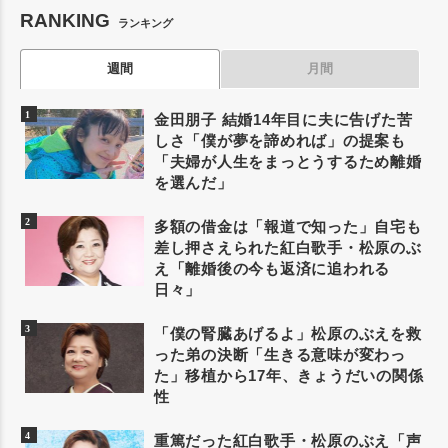
RANKING
ランキング
週間
月間
金田朋子 結婚14年目に夫に告げた苦
しさ「僕が夢を諦めれば」の提案も
「夫婦が人生をまっとうするため離婚
を選んだ」
多額の借金は「報道で知った」自宅も
差し押さえられた紅白歌手・松原のぶ
え「離婚後の今も返済に追われる
日々」
「僕の腎臓あげるよ」松原のぶえを救
った弟の決断「生きる意味が変わっ
た」移植から17年、きょうだいの関係
性
重篤だった紅白歌手・松原のぶえ「声