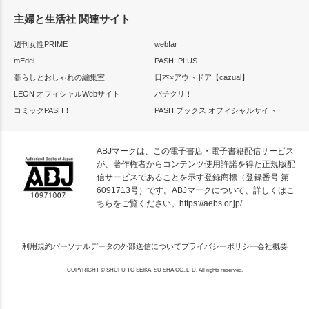
主婦と生活社 関連サイト
週刊女性PRIME
web!ar
mEdel
PASH! PLUS
暮らしとおしゃれの編集室
日本×アウトドア【cazual】
LEON オフィシャルWebサイト
パチクリ！
コミックPASH！
PASH!ブックス オフィシャルサイト
ABJマークは、この電子書店・電子書籍配信サービス
が、著作権者からコンテンツ使用許諾を得た正規版配
信サービスであることを示す登録商標（登録番号 第
6091713号）です。ABJマークについて、詳しくはこ
ちらをご覧ください。
https://aebs.or.jp/
利用規約
パーソナルデータの外部送信について
プライバシーポリシー
会社概要
COPYRIGHT © SHUFU TO SEIKATSU SHA CO.,LTD. All rights reserved.