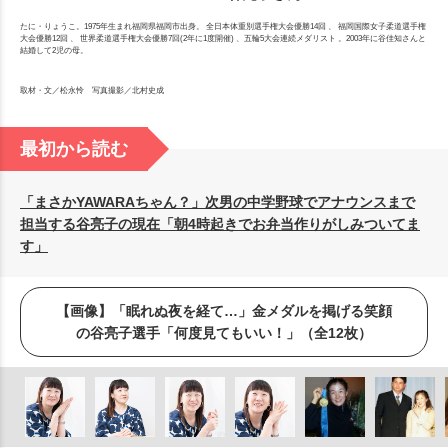
たに・りょうこ。1975年生まれ福岡県福岡市出身。 全日本体重別選手権大会優勝14回 、 福岡国際女子柔道選手権
大会優勝12回 、 世界柔道選手権大会優勝7回(2年に1度開催) 、五輪5大会連続メダリスト 。2003年に谷佳知さんと
結婚して2児の母。
取材・文／松永怜 写真撮影／北村史成
最初から読む
「まさかYAWARAちゃん？」次男の中学野球でアナウンスまで
担当する谷亮子の現在「朝4時起きでお弁当作りがしみついてま
す」
【画像】「眠れぬ夜を経て…」金メダルを掲げる笑顔
の谷亮子選手「何度見てもいい！」（全12枚）