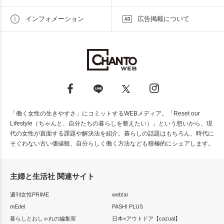
インフォメーション
広告掲載について
「働く女性の生きやすさ」にコミットするWEBメディア。「Reset our
Lifestyle（ちゃんと、自分たちの暮らしを整えたい）」という想いから、現
代の女性が直面する課題や解決法を紹介。暮らしの話題はもちろん、時代に
そぐわない古い価値観、自分らしく働く方法なども積極的にシェアします。
主婦と生活社 関連サイト
週刊女性PRIME
web!ar
mEdel
PASH! PLUS
暮らしとおしゃれの編集室
日本×アウトドア【cazual】