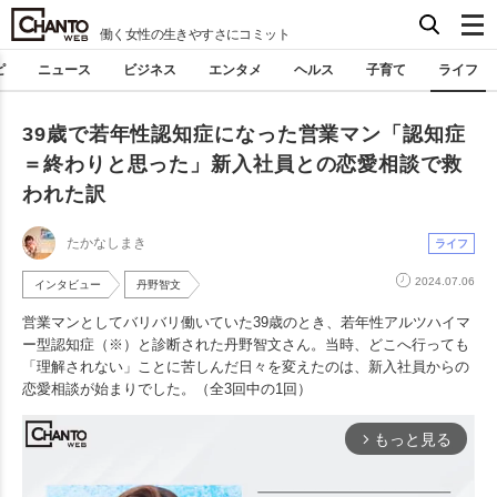
働く女性の生きやすさにコミット
ピ
ニュース
ビジネス
エンタメ
ヘルス
子育て
ライフ
39歳で若年性認知症になった営業マン「認知症
＝終わりと思った」新入社員との恋愛相談で救
われた訳
たかなしまき
ライフ
2024.07.06
インタビュー
丹野智文
営業マンとしてバリバリ働いていた39歳のとき、若年性アルツハイマ
ー型認知症（※）と診断された丹野智文さん。当時、どこへ行っても
「理解されない」ことに苦しんだ日々を変えたのは、新入社員からの
恋愛相談が始まりでした。（全3回中の1回）
もっと見る
arrow_forward_ios