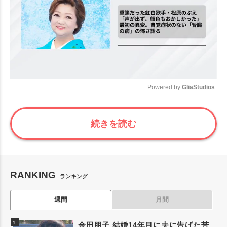
Powered by 
GliaStudios
Mute
続きを読む
RANKING
ランキング
週間
月間
金田朋子 結婚14年目に夫に告げた苦