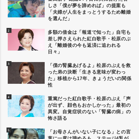
しさ「僕が夢を諦めれば」の提案も
「夫婦が人生をまっとうするため離婚
を選んだ」
多額の借金は「報道で知った」自宅も
差し押さえられた紅白歌手・松原のぶ
え「離婚後の今も返済に追われる
日々」
「僕の腎臓あげるよ」松原のぶえを救
った弟の決断「生きる意味が変わっ
た」移植から17年、きょうだいの関係
性
重篤だった紅白歌手・松原のぶえ「声
が出ず、顔色もおかしかった」最初の
異変。自覚症状のない「腎臓の病」の
怖さ語る
「お母さんがいない子になる」との言
葉に一度は諦めるも、ステージ4乳が