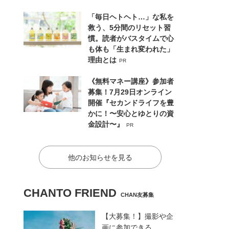
「毎日ヘトヘト…」な私を
救う、5分間のリセット習
慣。読者がバスタイムで心
も体も「生まれ変われた」
理由とは
PR
《無料マネー講座》参加者
募集！7月29日オンライン
開催『セカンドライフを豊
かに！〜安心とゆとりの資
金設計〜』
PR
他のお知らせを見る
CHANTO FRIEND
CHAN友募集
【大募集！】撮影や企
画に参加できる