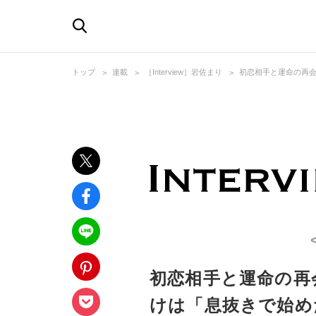
トップ
連載
［Interview］岩佐まり
初恋相手と運命の再会
初恋相手と運命の再
けは「息抜きで始め