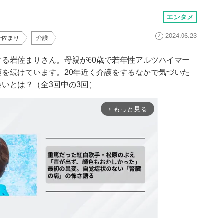
エンタメ
2024.06.23
岩佐まり
介護
る岩佐まりさん。母親が60歳で若年性アルツハイマー
を続けています。20年近く介護をするなかで気づいた
いとは？（全3回中の3回）
もっと見る
arrow_forward_ios