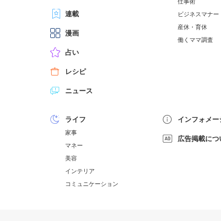
仕事術
連載
ビジネスマナー
産休・育休
漫画
働くママ調査
占い
レシピ
ニュース
ライフ
インフォメー
家事
広告掲載につ
マネー
美容
インテリア
コミュニケーション