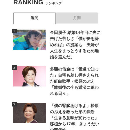
RANKING
ランキング
週間
月間
金田朋子 結婚14年目に夫に
告げた苦しさ「僕が夢を諦
めれば」の提案も「夫婦が
人生をまっとうするため離
婚を選んだ」
多額の借金は「報道で知っ
た」自宅も差し押さえられ
た紅白歌手・松原のぶえ
「離婚後の今も返済に追わ
れる日々」
「僕の腎臓あげるよ」松原
のぶえを救った弟の決断
「生きる意味が変わった」
移植から17年、きょうだい