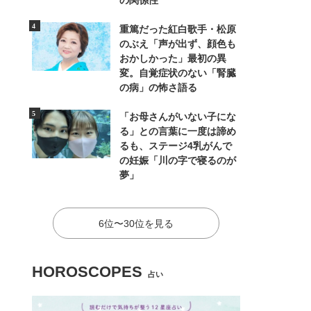
の関係性
重篤だった紅白歌手・松原
のぶえ「声が出ず、顔色も
おかしかった」最初の異
変。自覚症状のない「腎臓
の病」の怖さ語る
「お母さんがいない子にな
る」との言葉に一度は諦め
るも、ステージ4乳がんで
の妊娠「川の字で寝るのが
夢」
6位〜30位を見る
HOROSCOPES
占い