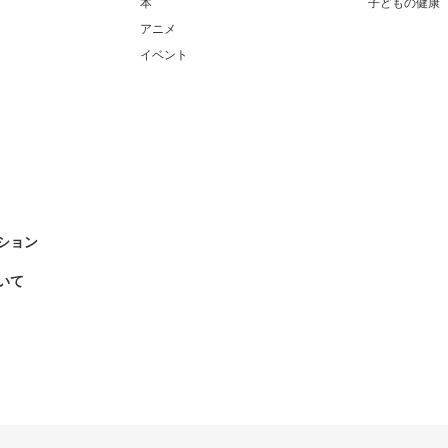
本
子どもの健康
アニメ
イベント
ション
いて