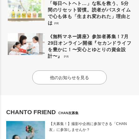
「毎日ヘトヘト…」な私を救う、5分
間のリセット習慣。読者がバスタイム
で心も体も「生まれ変われた」理由と
は
PR
《無料マネー講座》参加者募集！7月
29日オンライン開催『セカンドライフ
を豊かに！〜安心とゆとりの資金設
計〜』
PR
他のお知らせを見る
CHANTO FRIEND
CHAN友募集
【大募集！】撮影や企画に参加できる「CHAN
友」に参加しませんか？