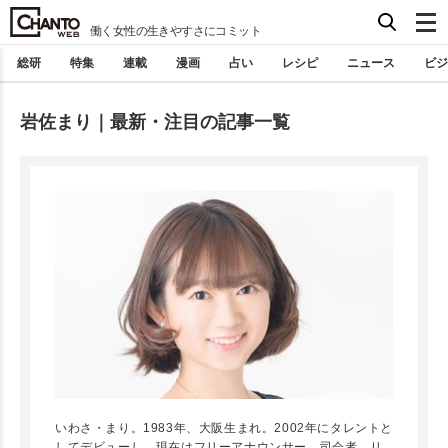
働く女性の生きやすさにコミット
総研
特集
連載
漫画
占い
レシピ
ニュース
ビジ
岩佐まり｜最新・注目の記事一覧
いわさ・まり。1983年、大阪生まれ。2002年にタレントと
してデビューし、現在はフリーアナウンサー、司会者、リ