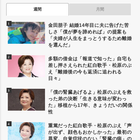
週間
月間
金田朋子 結婚14年目に夫に告げた苦
しさ「僕が夢を諦めれば」の提案も
「夫婦が人生をまっとうするため離婚
を選んだ」
多額の借金は「報道で知った」自宅も
差し押さえられた紅白歌手・松原のぶ
え「離婚後の今も返済に追われる
日々」
「僕の腎臓あげるよ」松原のぶえを救
った弟の決断「生きる意味が変わっ
た」移植から17年、きょうだいの関係
性
重篤だった紅白歌手・松原のぶえ「声
が出ず、顔色もおかしかった」最初の
異変。自覚症状のない「腎臓の病」の