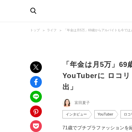
トップ
ライフ
「年金は月5万」69歳からアルバイトも今では人気
「年金は月5万」6
YouTuberに ロ
出」
富田夏子
インタビュー
YouTuber
ロコ
71歳でプチプラファッションを紹