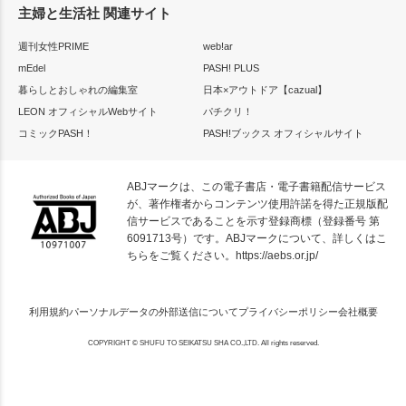
主婦と生活社 関連サイト
週刊女性PRIME
web!ar
mEdel
PASH! PLUS
暮らしとおしゃれの編集室
日本×アウトドア【cazual】
LEON オフィシャルWebサイト
パチクリ！
コミックPASH！
PASH!ブックス オフィシャルサイト
ABJマークは、この電子書店・電子書籍配信サービス
が、著作権者からコンテンツ使用許諾を得た正規版配
信サービスであることを示す登録商標（登録番号 第
6091713号）です。ABJマークについて、詳しくはこ
ちらをご覧ください。
https://aebs.or.jp/
利用規約
パーソナルデータの外部送信について
プライバシーポリシー
会社概要
COPYRIGHT © SHUFU TO SEIKATSU SHA CO.,LTD. All rights reserved.