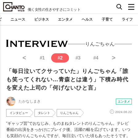
働く女性の生きやすさにコミット
ピ
ニュース
ビジネス
エンタメ
ヘルス
子育て
ライフ
りんごちゃん
<
>
#
1
#
2
#
3
#
4
「毎日泣いてクサっていた」りんごちゃん「誰
も笑ってくれない…青森とは違う」下積み時代
を変えた上司の「何げないひと言」
たかなしまき
エンタメ
2024.06.22
インタビュー
タレント
りんごちゃん
“ギャップ芸”でおなじみ、ものまねタレントのりんごちゃん。テレビ
番組の出演をきっかけにブレイク後、活躍の幅を広げています。いつ
も笑顔のりんごちゃんですが、毎日泣いていた頃もあったそうです。