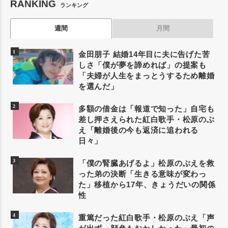
RANKING
ランキング
週間
月間
金田朋子 結婚14年目に夫に告げた苦
しさ「僕が夢を諦めれば」の提案も
「夫婦が人生をまっとうするため離婚
を選んだ」
多額の借金は「報道で知った」自宅も
差し押さえられた紅白歌手・松原のぶ
え「離婚後の今も返済に追われる
日々」
「僕の腎臓あげるよ」松原のぶえを救
った弟の決断「生きる意味が変わっ
た」移植から17年、きょうだいの関係
性
重篤だった紅白歌手・松原のぶえ「声