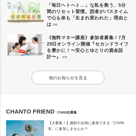
「毎日ヘトヘト…」な私を救う、5分
間のリセット習慣。読者がバスタイム
で心も体も「生まれ変われた」理由と
は
PR
《無料マネー講座》参加者募集！7月
29日オンライン開催『セカンドライフ
を豊かに！〜安心とゆとりの資金設
計〜』
PR
他のお知らせを見る
CHANTO FRIEND
CHAN友募集
【大募集！】撮影や企画に参加できる「CHAN
友」に参加しませんか？