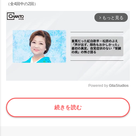
（全4回中の2回）
もっと見る
arrow_forward_ios
Powered by 
GliaStudios
Mute
続きを読む