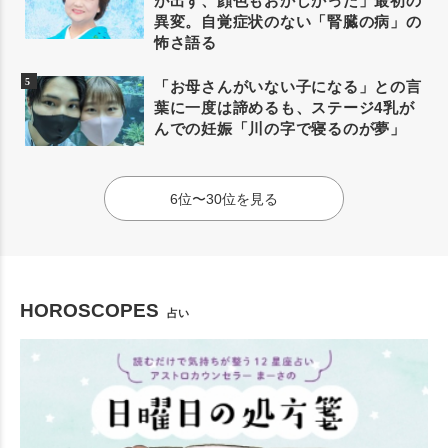
が出ず、顔色もおかしかった」最初の
異変。自覚症状のない「腎臓の病」の
怖さ語る
「お母さんがいない子になる」との言
葉に一度は諦めるも、ステージ4乳が
んでの妊娠「川の字で寝るのが夢」
6位〜30位を見る
HOROSCOPES
占い