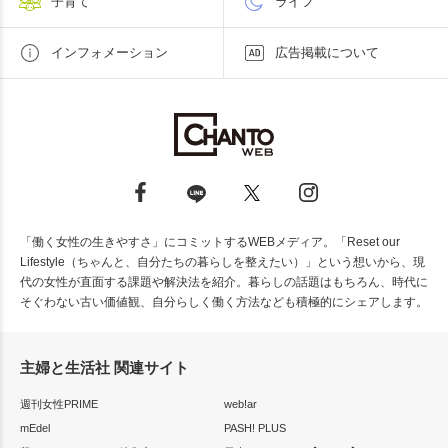
子育て
ライフ
インフォメーション
広告掲載について
「働く女性の生きやすさ」にコミットするWEBメディア。「Reset our
Lifestyle（ちゃんと、自分たちの暮らしを整えたい）」という想いから、現
代の女性が直面する課題や解決法を紹介。暮らしの話題はもちろん、時代に
そぐわない古い価値観、自分らしく働く方法なども積極的にシェアします。
主婦と生活社 関連サイト
週刊女性PRIME
web!ar
mEdel
PASH! PLUS