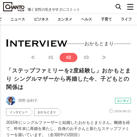
働く女性の生きやすさにコミット
ピ
ニュース
ビジネス
エンタメ
ヘルス
子育て
ライフ
おかもとまり
<
>
#
1
#
2
#
3
「ステップファミリーを2度経験し」おかもとま
り シングルマザーから再婚した今、子どもとの
関係は
間野 由利子
エンタメ
2024.06.21
インタビュー
おかもとまり
2015年にシングルファーザーと結婚したおかもとまりさん。離婚を経
て、昨年末に再婚を果たし、自身のお子さんと新たなステップファミ
リーを築いています。（全3回中の2回目）