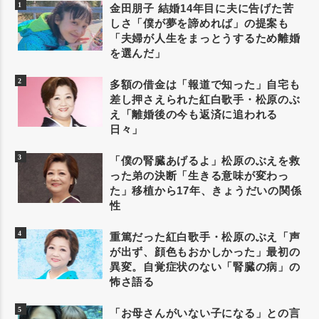
金田朋子 結婚14年目に夫に告げた苦
しさ「僕が夢を諦めれば」の提案も
「夫婦が人生をまっとうするため離婚
を選んだ」
多額の借金は「報道で知った」自宅も
差し押さえられた紅白歌手・松原のぶ
え「離婚後の今も返済に追われる
日々」
「僕の腎臓あげるよ」松原のぶえを救
った弟の決断「生きる意味が変わっ
た」移植から17年、きょうだいの関係
性
重篤だった紅白歌手・松原のぶえ「声
が出ず、顔色もおかしかった」最初の
異変。自覚症状のない「腎臓の病」の
怖さ語る
「お母さんがいない子になる」との言