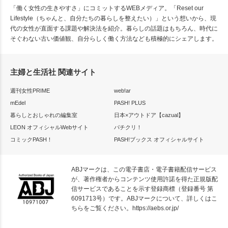
「働く女性の生きやすさ」にコミットするWEBメディア。「Reset our
Lifestyle（ちゃんと、自分たちの暮らしを整えたい）」という想いから、現
代の女性が直面する課題や解決法を紹介。暮らしの話題はもちろん、時代に
そぐわない古い価値観、自分らしく働く方法なども積極的にシェアします。
主婦と生活社 関連サイト
週刊女性PRIME
web!ar
mEdel
PASH! PLUS
暮らしとおしゃれの編集室
日本×アウトドア【cazual】
LEON オフィシャルWebサイト
パチクリ！
コミックPASH！
PASH!ブックス オフィシャルサイト
ABJマークは、この電子書店・電子書籍配信サービス
が、著作権者からコンテンツ使用許諾を得た正規版配
信サービスであることを示す登録商標（登録番号 第
6091713号）です。ABJマークについて、詳しくはこ
ちらをご覧ください。
https://aebs.or.jp/