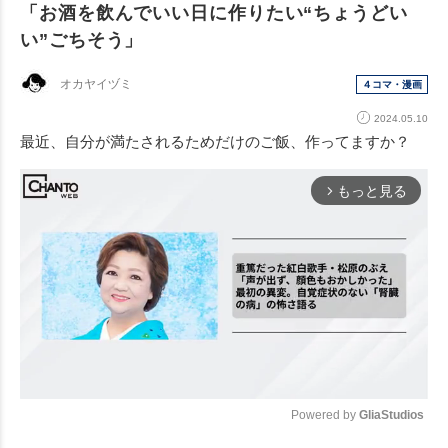
「お酒を飲んでいい日に作りたい“ちょうどい
い”ごちそう」
オカヤイヅミ
４コマ・漫画
2024.05.10
最近、自分が満たされるためだけのご飯、作ってますか？
もっと見る
arrow_forward_ios
Powered by 
GliaStudios