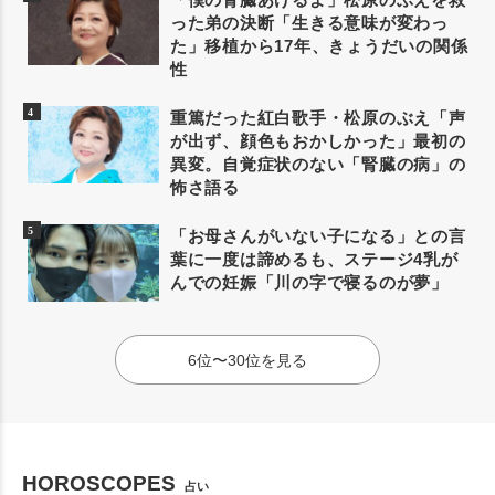
った弟の決断「生きる意味が変わっ
た」移植から17年、きょうだいの関係
性
重篤だった紅白歌手・松原のぶえ「声
が出ず、顔色もおかしかった」最初の
異変。自覚症状のない「腎臓の病」の
怖さ語る
「お母さんがいない子になる」との言
葉に一度は諦めるも、ステージ4乳が
んでの妊娠「川の字で寝るのが夢」
6位〜30位を見る
HOROSCOPES
占い