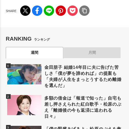
RANKING
ランキング
週間
月間
金田朋子 結婚14年目に夫に告げた苦
しさ「僕が夢を諦めれば」の提案も
「夫婦が人生をまっとうするため離婚
を選んだ」
多額の借金は「報道で知った」自宅も
差し押さえられた紅白歌手・松原のぶ
え「離婚後の今も返済に追われる
日々」
「僕の腎臓あげるよ」松原のぶえを救