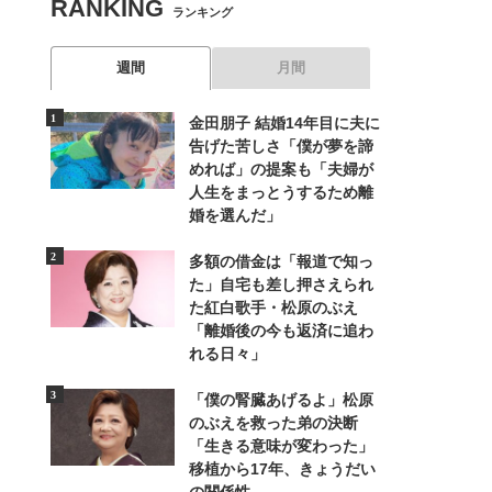
RANKING
ランキング
週間
月間
金田朋子 結婚14年目に夫に
告げた苦しさ「僕が夢を諦
めれば」の提案も「夫婦が
人生をまっとうするため離
婚を選んだ」
多額の借金は「報道で知っ
た」自宅も差し押さえられ
た紅白歌手・松原のぶえ
「離婚後の今も返済に追わ
れる日々」
「僕の腎臓あげるよ」松原
のぶえを救った弟の決断
「生きる意味が変わった」
移植から17年、きょうだい