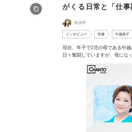
がくる日常と「仕事
松永怜
インタビュー
俳優
中越典子
現在、年子で2児の母である中
日々奮闘していますが、母になっ