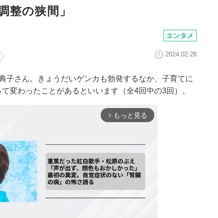
調整の狭間」
エンタメ
2024.02.28
越典子さん。きょうだいゲンカも勃発するなか、子育てに
て変わったことがあるといいます（全4回中の3回）。
もっと見る
arrow_forward_ios