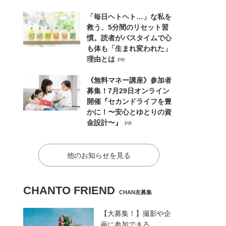
「毎日ヘトヘト…」な私を
救う、5分間のリセット習
慣。読者がバスタイムで心
も体も「生まれ変われた」
理由とは
PR
《無料マネー講座》参加者
募集！7月29日オンライン
開催『セカンドライフを豊
かに！〜安心とゆとりの資
金設計〜』
PR
他のお知らせを見る
CHANTO FRIEND
CHAN友募集
【大募集！】撮影や企
画に参加できる