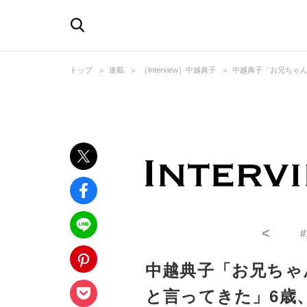
トップ
連載
［Interview］中越典子
中越典子「お兄ちゃん
<
#
中越典子「お兄ちゃ
と言ってきた」6歳