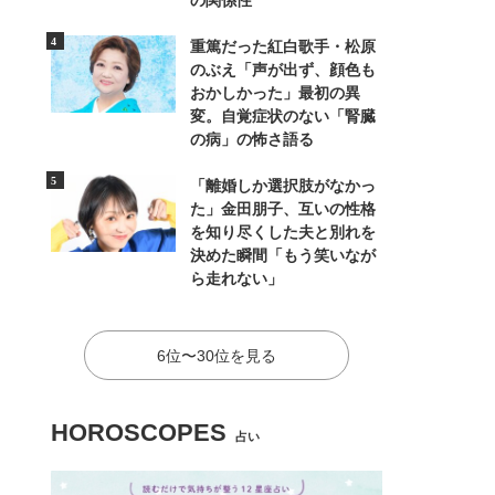
の関係性
重篤だった紅白歌手・松原
のぶえ「声が出ず、顔色も
おかしかった」最初の異
変。自覚症状のない「腎臓
の病」の怖さ語る
「離婚しか選択肢がなかっ
た」金田朋子、互いの性格
を知り尽くした夫と別れを
決めた瞬間「もう笑いなが
ら走れない」
6位〜30位を見る
HOROSCOPES
占い