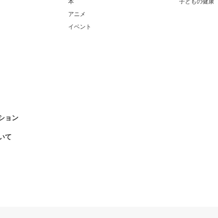
本
子どもの健康
アニメ
イベント
ション
いて