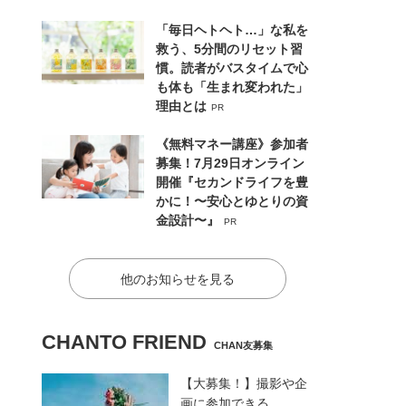
「毎日ヘトヘト…」な私を
救う、5分間のリセット習
慣。読者がバスタイムで心
も体も「生まれ変われた」
理由とは
PR
《無料マネー講座》参加者
募集！7月29日オンライン
開催『セカンドライフを豊
かに！〜安心とゆとりの資
金設計〜』
PR
他のお知らせを見る
CHANTO FRIEND
CHAN友募集
【大募集！】撮影や企
画に参加できる