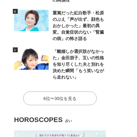
の関係性
重篤だった紅白歌手・松原
のぶえ「声が出ず、顔色も
おかしかった」最初の異
変。自覚症状のない「腎臓
の病」の怖さ語る
「離婚しか選択肢がなかっ
た」金田朋子、互いの性格
を知り尽くした夫と別れを
決めた瞬間「もう笑いなが
ら走れない」
6位〜30位を見る
HOROSCOPES
占い