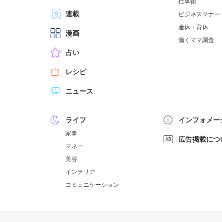
仕事術
連載
ビジネスマナー
産休・育休
漫画
働くママ調査
占い
レシピ
ニュース
ライフ
インフォメー
家事
広告掲載につ
マネー
美容
インテリア
コミュニケーション