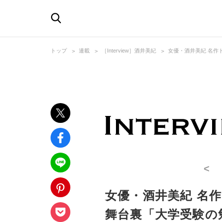
トップ
連載
［Interview］酒井美紀
女優・酒井美紀 名作
<
女優・酒井美紀 名
舞台裏「大学受験の