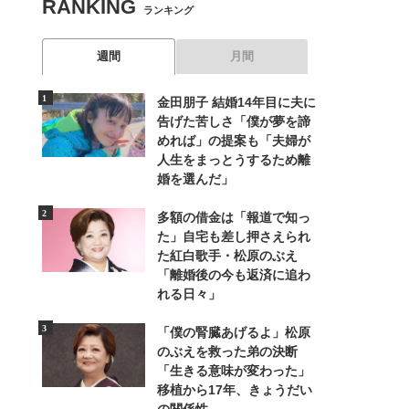
RANKING
ランキング
週間
月間
金田朋子 結婚14年目に夫に
告げた苦しさ「僕が夢を諦
めれば」の提案も「夫婦が
人生をまっとうするため離
婚を選んだ」
多額の借金は「報道で知っ
た」自宅も差し押さえられ
た紅白歌手・松原のぶえ
「離婚後の今も返済に追わ
れる日々」
「僕の腎臓あげるよ」松原
のぶえを救った弟の決断
「生きる意味が変わった」
移植から17年、きょうだい