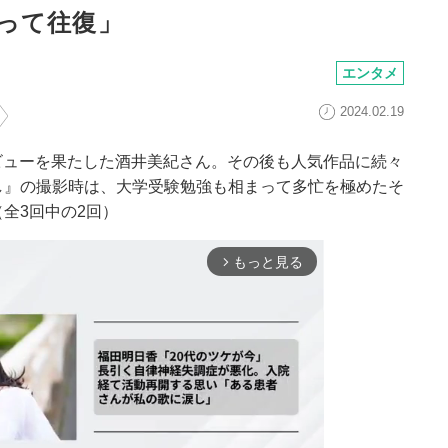
って往復」
エンタメ
2024.02.19
、女優デビューを果たした酒井美紀さん。その後も人気作品に続々
し』の撮影時は、大学受験勉強も相まって多忙を極めたそ
全3回中の2回）
もっと見る
arrow_forward_ios