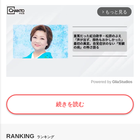
もっと見る
arrow_forward_ios
Powered by 
GliaStudios
Mute
続きを読む
RANKING
ランキング