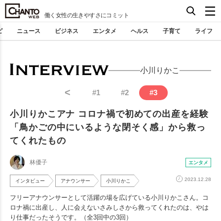
働く女性の生きやすさにコミット
ピ
ニュース
ビジネス
エンタメ
ヘルス
子育て
ライフ
小川りかこ
<
#
1
#
2
#
3
小川りかこアナ コロナ禍で初めての出産を経験
「鳥かごの中にいるような閉そく感」から救っ
てくれたもの
林優子
エンタメ
2023.12.28
インタビュー
アナウンサー
小川りかこ
フリーアナウンサーとして活躍の場を広げている小川りかこさん。コ
ロナ禍に出産し、人に会えないさみしさから救ってくれたのは、やは
り仕事だったそうです。（全3回中の3回）