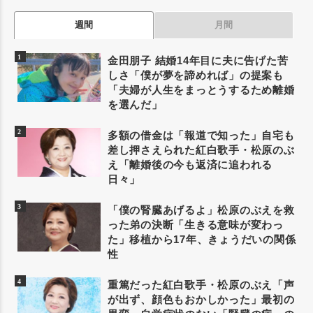
週間
月間
金田朋子 結婚14年目に夫に告げた苦
しさ「僕が夢を諦めれば」の提案も
「夫婦が人生をまっとうするため離婚
を選んだ」
多額の借金は「報道で知った」自宅も
差し押さえられた紅白歌手・松原のぶ
え「離婚後の今も返済に追われる
日々」
「僕の腎臓あげるよ」松原のぶえを救
った弟の決断「生きる意味が変わっ
た」移植から17年、きょうだいの関係
性
重篤だった紅白歌手・松原のぶえ「声
が出ず、顔色もおかしかった」最初の