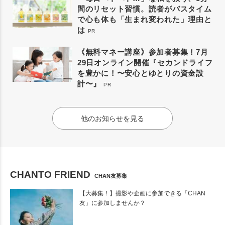
間のリセット習慣。読者がバスタイム
で心も体も「生まれ変われた」理由と
は
PR
《無料マネー講座》参加者募集！7月
29日オンライン開催『セカンドライフ
を豊かに！〜安心とゆとりの資金設
計〜』
PR
他のお知らせを見る
CHANTO FRIEND
CHAN友募集
【大募集！】撮影や企画に参加できる「CHAN
友」に参加しませんか？