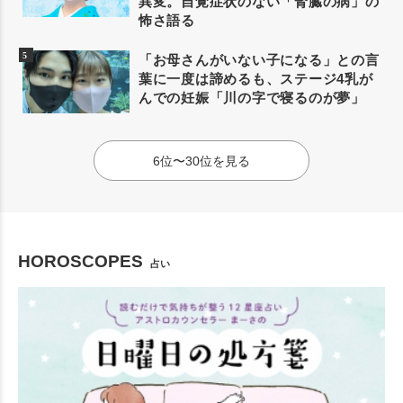
異変。自覚症状のない「腎臓の病」の
怖さ語る
「お母さんがいない子になる」との言
葉に一度は諦めるも、ステージ4乳が
んでの妊娠「川の字で寝るのが夢」
6位〜30位を見る
HOROSCOPES
占い