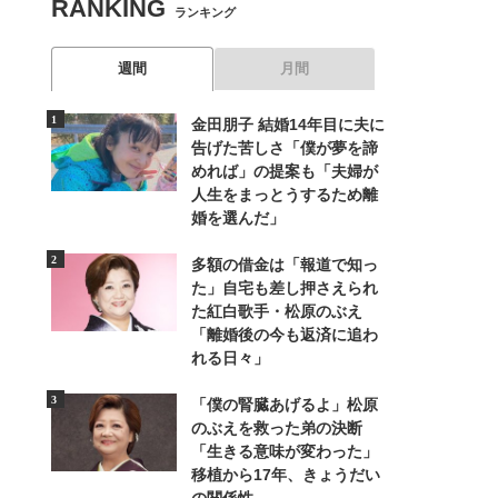
RANKING
ランキング
週間
月間
金田朋子 結婚14年目に夫に
告げた苦しさ「僕が夢を諦
めれば」の提案も「夫婦が
人生をまっとうするため離
婚を選んだ」
多額の借金は「報道で知っ
た」自宅も差し押さえられ
た紅白歌手・松原のぶえ
「離婚後の今も返済に追わ
れる日々」
「僕の腎臓あげるよ」松原
のぶえを救った弟の決断
「生きる意味が変わった」
移植から17年、きょうだい