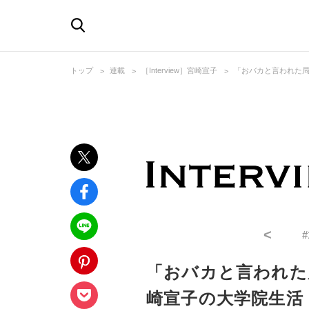
トップ
連載
［Interview］宮崎宣子
「おバカと言われた局
<
#
「おバカと言われた
崎宣子の大学院生活「