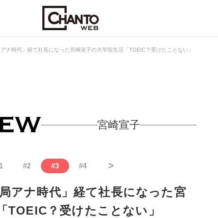
アナ時代」経て社長になった宮崎宣子の大学院生活「TOEIC？受けたことない」
宮崎宣子
>
1
#
2
#
3
#
4
局アナ時代」経て社長になった宮
TOEIC？受けたことない」