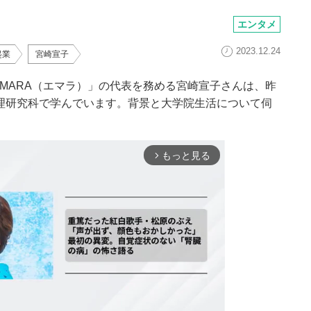
エンタメ
2023.12.24
起業
宮崎宣子
MARA（エマラ）」の代表を務める宮崎宣子さんは、昨
理研究科で学んでいます。背景と大学院生活について伺
もっと見る
arrow_forward_ios