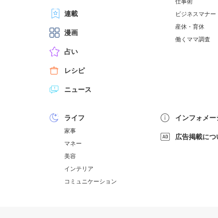
仕事術
連載
ビジネスマナー
産休・育休
漫画
働くママ調査
占い
レシピ
ニュース
ライフ
インフォメー
家事
広告掲載につ
マネー
美容
インテリア
コミュニケーション