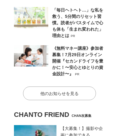
「毎日ヘトヘト…」な私を
救う、5分間のリセット習
慣。読者がバスタイムで心
も体も「生まれ変われた」
理由とは
PR
《無料マネー講座》参加者
募集！7月29日オンライン
開催『セカンドライフを豊
かに！〜安心とゆとりの資
金設計〜』
PR
他のお知らせを見る
CHANTO FRIEND
CHAN友募集
【大募集！】撮影や企
画に参加できる