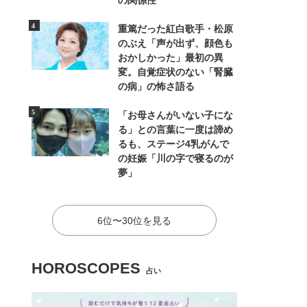
の関係性
重篤だった紅白歌手・松原
のぶえ「声が出ず、顔色も
おかしかった」最初の異
変。自覚症状のない「腎臓
の病」の怖さ語る
「お母さんがいない子にな
る」との言葉に一度は諦め
るも、ステージ4乳がんで
の妊娠「川の字で寝るのが
夢」
6位〜30位を見る
HOROSCOPES
占い