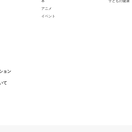
本
子どもの健康
アニメ
イベント
ション
いて