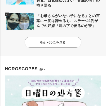
異変。自覚症状のない「腎臓の病」の
怖さ語る
「お母さんがいない子になる」との言
葉に一度は諦めるも、ステージ4乳が
んでの妊娠「川の字で寝るのが夢」
6位〜30位を見る
HOROSCOPES
占い