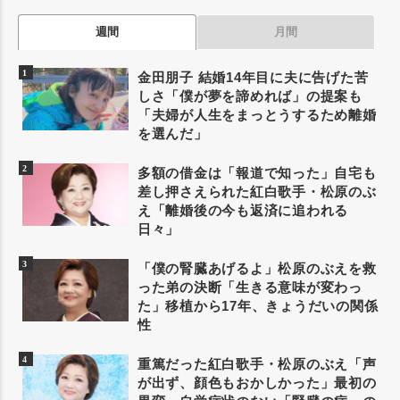
週間
月間
金田朋子 結婚14年目に夫に告げた苦
しさ「僕が夢を諦めれば」の提案も
「夫婦が人生をまっとうするため離婚
を選んだ」
多額の借金は「報道で知った」自宅も
差し押さえられた紅白歌手・松原のぶ
え「離婚後の今も返済に追われる
日々」
「僕の腎臓あげるよ」松原のぶえを救
った弟の決断「生きる意味が変わっ
た」移植から17年、きょうだいの関係
性
重篤だった紅白歌手・松原のぶえ「声
が出ず、顔色もおかしかった」最初の