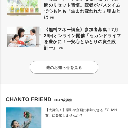
間のリセット習慣。読者がバスタイム
で心も体も「生まれ変われた」理由と
は
PR
《無料マネー講座》参加者募集！7月
29日オンライン開催『セカンドライフ
を豊かに！〜安心とゆとりの資金設
計〜』
PR
他のお知らせを見る
CHANTO FRIEND
CHAN友募集
【大募集！】撮影や企画に参加できる「CHAN
友」に参加しませんか？