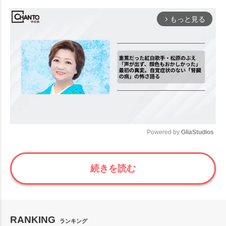
もっと見る
arrow_forward_ios
Powered by 
GliaStudios
Mute
続きを読む
RANKING
ランキング