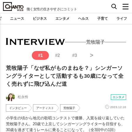
働く女性の生きやすさにコミット
ピ
ニュース
ビジネス
エンタメ
ヘルス
子育て
ライフ
荒牧陽子
>
#
1
#
2
#
3
荒牧陽子「なぜ私がものまねを？」シンガーソ
ングライターとして活動するも30歳になって全
く売れずに飛び込んだ道
松永怜
エンタメ
2023.12.16
インタビュー
アーティスト
荒牧陽子
小学生の頃から地元の歌唱コンテストで優勝、入賞を繰り返していた
荒牧陽子さん。20歳で上京してシンガーソングライターを目指すも、
30歳を過ぎて違うレールに乗ることになって。（全3回中の1回）