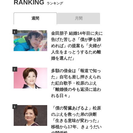
RANKING
ランキング
週間
月間
金田朋子 結婚14年目に夫に
告げた苦しさ「僕が夢を諦
めれば」の提案も「夫婦が
人生をまっとうするため離
婚を選んだ」
多額の借金は「報道で知っ
た」自宅も差し押さえられ
た紅白歌手・松原のぶえ
「離婚後の今も返済に追わ
れる日々」
「僕の腎臓あげるよ」松原
のぶえを救った弟の決断
「生きる意味が変わった」
移植から17年、きょうだい