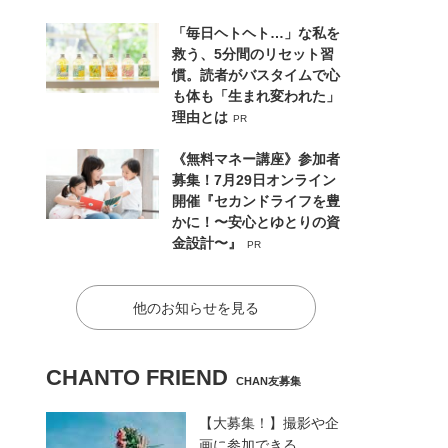
「毎日ヘトヘト…」な私を
救う、5分間のリセット習
慣。読者がバスタイムで心
も体も「生まれ変われた」
理由とは
PR
《無料マネー講座》参加者
募集！7月29日オンライン
開催『セカンドライフを豊
かに！〜安心とゆとりの資
金設計〜』
PR
他のお知らせを見る
CHANTO FRIEND
CHAN友募集
【大募集！】撮影や企
画に参加できる