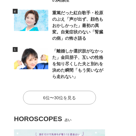
の関係性
重篤だった紅白歌手・松原
のぶえ「声が出ず、顔色も
おかしかった」最初の異
変。自覚症状のない「腎臓
の病」の怖さ語る
「離婚しか選択肢がなかっ
た」金田朋子、互いの性格
を知り尽くした夫と別れを
決めた瞬間「もう笑いなが
ら走れない」
6位〜30位を見る
HOROSCOPES
占い