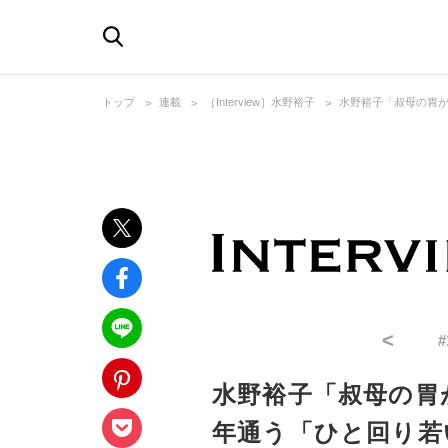
トップ
連載
［Interview］水野裕子
水野裕子「叔母の胃が
<
#
水野裕子「叔母の胃
年通う「ひと回り若