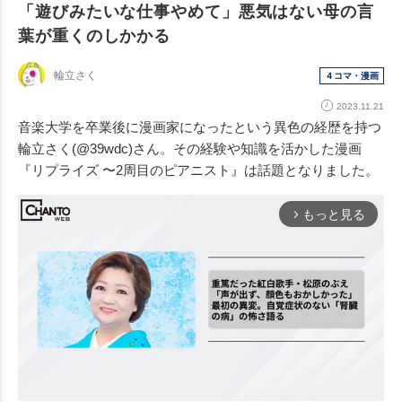
「遊びみたいな仕事やめて」悪気はない母の言
葉が重くのしかかる
輪立さく
４コマ・漫画
2023.11.21
音楽大学を卒業後に漫画家になったという異色の経歴を持つ
輪立さく(@39wdc)さん。その経験や知識を活かした漫画
『リプライズ 〜2周目のピアニスト』は話題となりました。
もっと見る
arrow_forward_ios