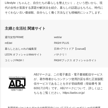
Lifestyle（ちゃんと、自分たちの暮らしを整えたい）」という想いから、現
代の女性が直面する課題や解決法を紹介。暮らしの話題はもちろん、時代に
そぐわない古い価値観、自分らしく働く方法なども積極的にシェアします。
主婦と生活社 関連サイト
週刊女性PRIME
web!ar
mEdel
PASH! PLUS
暮らしとおしゃれの編集室
日本×アウトドア【cazual】
LEON オフィシャルWebサイト
パチクリ！
コミックPASH！
PASH!ブックス オフィシャルサイト
ABJマークは、この電子書店・電子書籍配信サービス
が、著作権者からコンテンツ使用許諾を得た正規版配
信サービスであることを示す登録商標（登録番号 第
6091713号）です。ABJマークについて、詳しくはこ
ちらをご覧ください。
https://aebs.or.jp/
利用規約
パーソナルデータの外部送信について
プライバシーポリシー
会社概要