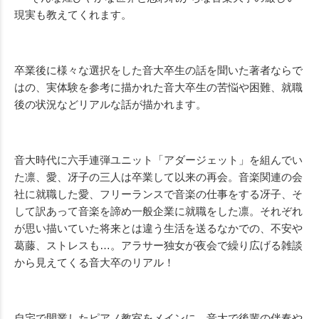
現実も教えてくれます。
卒業後に様々な選択をした音大卒生の話を聞いた著者ならで
はの、実体験を参考に描かれた音大卒生の苦悩や困難、就職
後の状況などリアルな話が描かれます。
音大時代に六手連弾ユニット「アダージェット」を組んでい
た凛、愛、冴子の三人は卒業して以来の再会。音楽関連の会
社に就職した愛、フリーランスで音楽の仕事をする冴子、そ
して訳あって音楽を諦め一般企業に就職をした凛。それぞれ
が思い描いていた将来とは違う生活を送るなかでの、不安や
葛藤、ストレスも…。アラサー独女が夜会で繰り広げる雑談
から見えてくる音大卒のリアル！
自宅で開業したピアノ教室をメインに。音大で後輩の伴奏や