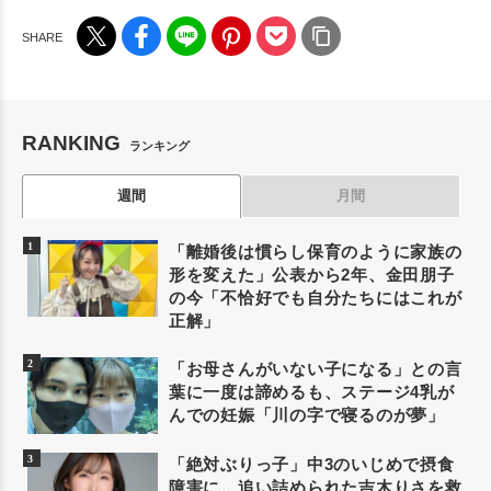
RANKING
ランキング
週間
月間
「離婚後は慣らし保育のように家族の
形を変えた」公表から2年、金田朋子
の今「不恰好でも自分たちにはこれが
正解」
「お母さんがいない子になる」との言
葉に一度は諦めるも、ステージ4乳が
んでの妊娠「川の字で寝るのが夢」
「絶対ぶりっ子」中3のいじめで摂食
障害に。追い詰められた吉木りさを救