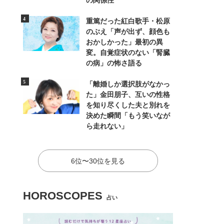
の関係性
重篤だった紅白歌手・松原
のぶえ「声が出ず、顔色も
おかしかった」最初の異
変。自覚症状のない「腎臓
の病」の怖さ語る
「離婚しか選択肢がなかっ
た」金田朋子、互いの性格
を知り尽くした夫と別れを
決めた瞬間「もう笑いなが
ら走れない」
6位〜30位を見る
HOROSCOPES
占い