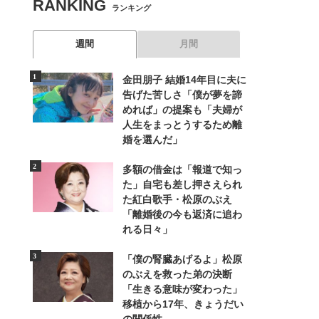
RANKING
ランキング
週間
月間
金田朋子 結婚14年目に夫に
告げた苦しさ「僕が夢を諦
めれば」の提案も「夫婦が
人生をまっとうするため離
婚を選んだ」
多額の借金は「報道で知っ
た」自宅も差し押さえられ
た紅白歌手・松原のぶえ
「離婚後の今も返済に追わ
れる日々」
「僕の腎臓あげるよ」松原
のぶえを救った弟の決断
「生きる意味が変わった」
移植から17年、きょうだい