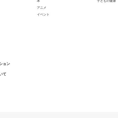
本
子どもの健康
アニメ
イベント
ション
いて