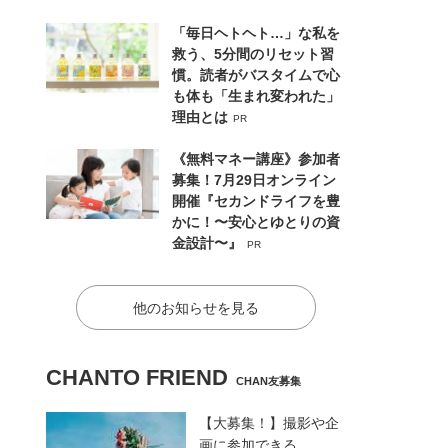
「毎日ヘトヘト…」な私を
救う、5分間のリセット習
慣。読者がバスタイムで心
も体も「生まれ変われた」
理由とは
PR
《無料マネー講座》参加者
募集！7月29日オンライン
開催『セカンドライフを豊
かに！〜安心とゆとりの資
金設計〜』
PR
他のお知らせを見る
CHANTO FRIEND
CHAN友募集
【大募集！】撮影や企
画に参加できる