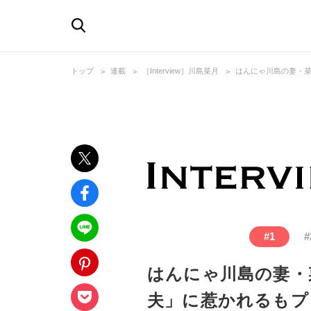
トップ
連載
［Interview］川島菜月
はんにゃ川島の妻・
#
1
#
はんにゃ川島の妻・
夫」に惹かれるもプ