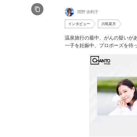
間野 由利子
インタビュー
川島菜月
温泉旅行の最中、がんの疑いが
一子を妊娠中、プロポーズを待っ