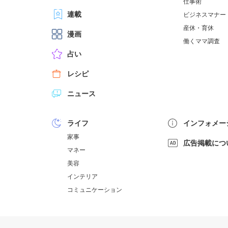
仕事術
連載
ビジネスマナー
産休・育休
漫画
働くママ調査
占い
レシピ
ニュース
ライフ
インフォメー
家事
広告掲載につ
マネー
美容
インテリア
コミュニケーション