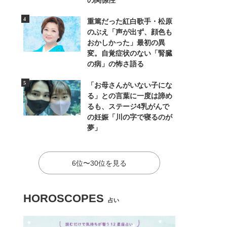
の関係性
重篤だった紅白歌手・松原
のぶえ「声が出ず、顔色も
おかしかった」最初の異
変。自覚症状のない「腎臓
の病」の怖さ語る
「お母さんがいない子にな
る」との言葉に一度は諦め
るも、ステージ4乳がんで
の妊娠「川の字で寝るのが
夢」
6位〜30位を見る
HOROSCOPES
占い