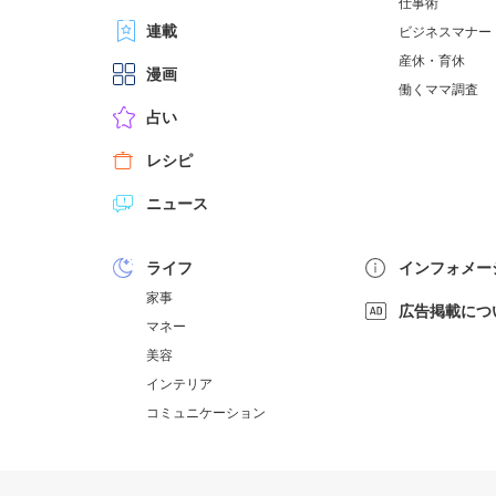
仕事術
連載
ビジネスマナー
産休・育休
漫画
働くママ調査
占い
レシピ
ニュース
ライフ
インフォメー
家事
広告掲載につ
マネー
美容
インテリア
コミュニケーション