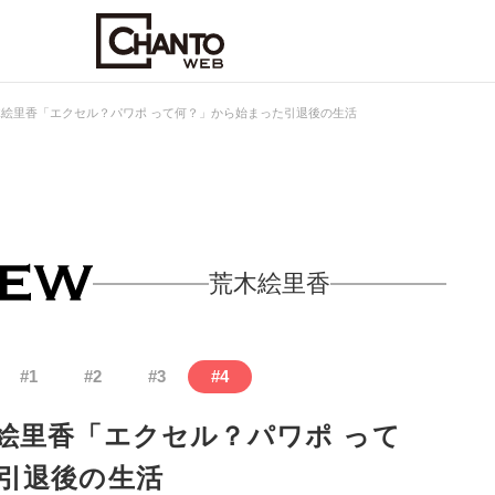
絵里香「エクセル？パワポ って何？」から始まった引退後の生活
荒木絵里香
#
1
#
2
#
3
#
4
絵里香「エクセル？パワポ って
引退後の生活