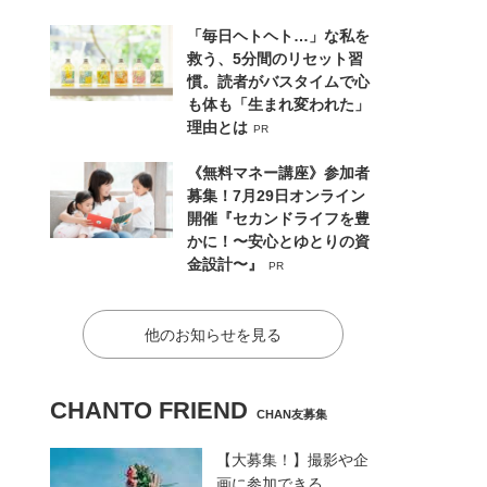
「毎日ヘトヘト…」な私を
救う、5分間のリセット習
慣。読者がバスタイムで心
も体も「生まれ変われた」
理由とは
PR
《無料マネー講座》参加者
募集！7月29日オンライン
開催『セカンドライフを豊
かに！〜安心とゆとりの資
金設計〜』
PR
他のお知らせを見る
CHANTO FRIEND
CHAN友募集
【大募集！】撮影や企
画に参加できる