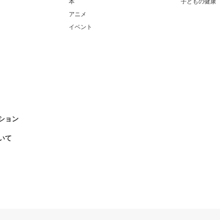
本
子どもの健康
アニメ
イベント
ション
いて