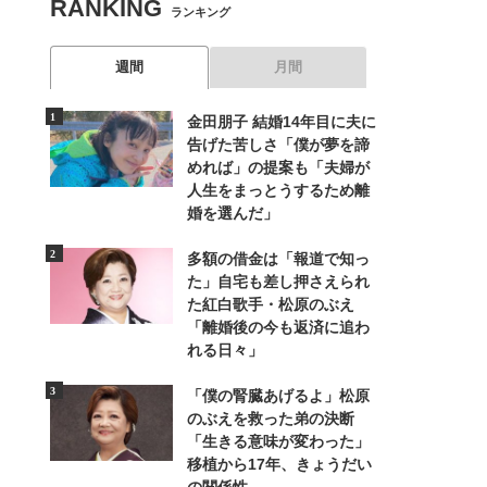
RANKING
ランキング
週間
月間
金田朋子 結婚14年目に夫に
告げた苦しさ「僕が夢を諦
めれば」の提案も「夫婦が
人生をまっとうするため離
婚を選んだ」
多額の借金は「報道で知っ
た」自宅も差し押さえられ
た紅白歌手・松原のぶえ
「離婚後の今も返済に追わ
れる日々」
「僕の腎臓あげるよ」松原
のぶえを救った弟の決断
「生きる意味が変わった」
移植から17年、きょうだい