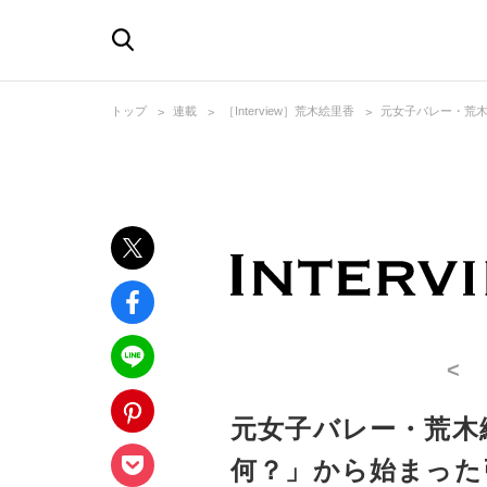
トップ
連載
［Interview］荒木絵里香
元女子バレー・荒木
<
元女子バレー・荒木
何？」から始まった