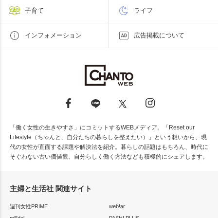
子育て
ライフ
インフォメーション
広告掲載について
「働く女性の生きやすさ」にコミットするWEBメディア。「Reset our
Lifestyle（ちゃんと、自分たちの暮らしを整えたい）」という想いから、現
代の女性が直面する課題や解決法を紹介。暮らしの話題はもちろん、時代に
そぐわない古い価値観、自分らしく働く方法なども積極的にシェアします。
主婦と生活社 関連サイト
週刊女性PRIME
web!ar
mEdel
PASH! PLUS