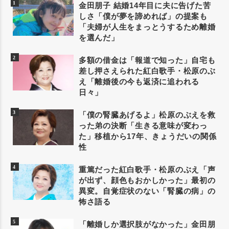
金田朋子 結婚14年目に夫に告げた苦
しさ「僕が夢を諦めれば」の提案も
「夫婦が人生をまっとうするため離婚
を選んだ」
多額の借金は「報道で知った」自宅も
差し押さえられた紅白歌手・松原のぶ
え「離婚後の今も返済に追われる
日々」
「僕の腎臓あげるよ」松原のぶえを救
った弟の決断「生きる意味が変わっ
た」移植から17年、きょうだいの関係
性
重篤だった紅白歌手・松原のぶえ「声
が出ず、顔色もおかしかった」最初の
異変。自覚症状のない「腎臓の病」の
怖さ語る
「離婚しか選択肢がなかった」金田朋