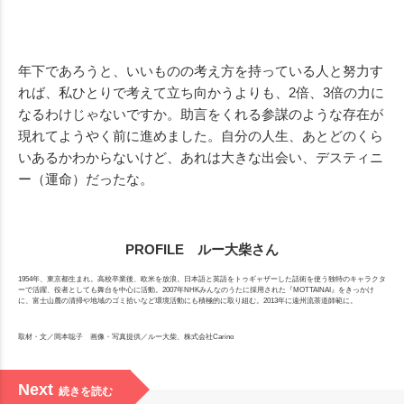
年下であろうと、いいものの考え方を持っている人と努力す
れば、私ひとりで考えて立ち向かうよりも、2倍、3倍の力に
なるわけじゃないですか。助言をくれる参謀のような存在が
現れてようやく前に進めました。自分の人生、あとどのくら
いあるかわからないけど、あれは大きな出会い、デスティニ
ー（運命）だったな。
PROFILE ルー大柴さん
1954年、東京都生まれ。高校卒業後、欧米を放浪。日本語と英語をトゥギャザーした話術を使う独特のキャラクタ
ーで活躍、役者としても舞台を中心に活動。2007年NHKみんなのうたに採用された『MOTTAINAI』をきっかけ
に、富士山麓の清掃や地域のゴミ拾いなど環境活動にも積極的に取り組む。2013年に遠州流茶道師範に。
取材・文／岡本聡子 画像・写真提供／ルー大柴、株式会社Carino
Next
続きを読む