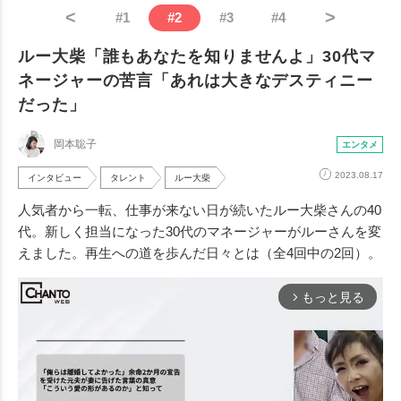
<
>
#
1
#
2
#
3
#
4
ルー大柴「誰もあなたを知りませんよ」30代マ
ネージャーの苦言「あれは大きなデスティニー
だった」
岡本聡子
エンタメ
2023.08.17
インタビュー
タレント
ルー大柴
人気者から一転、仕事が来ない日が続いたルー大柴さんの40
代。新しく担当になった30代のマネージャーがルーさんを変
えました。再生への道を歩んだ日々とは（全4回中の2回）。
もっと見る
arrow_forward_ios