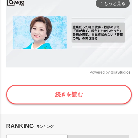
もっと見る
arrow_forward_ios
Powered by 
GliaStudios
Mute
続きを読む
RANKING
ランキング