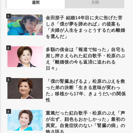
週間
月間
金田朋子 結婚14年目に夫に告げた苦
しさ「僕が夢を諦めれば」の提案も
「夫婦が人生をまっとうするため離婚
を選んだ」
多額の借金は「報道で知った」自宅も
差し押さえられた紅白歌手・松原のぶ
え「離婚後の今も返済に追われる
日々」
「僕の腎臓あげるよ」松原のぶえを救
った弟の決断「生きる意味が変わっ
た」移植から17年、きょうだいの関係
性
重篤だった紅白歌手・松原のぶえ「声
が出ず、顔色もおかしかった」最初の
異変。自覚症状のない「腎臓の病」の
怖さ語る