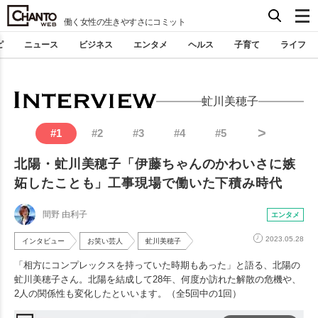
働く女性の生きやすさにコミット
ピ
ニュース
ビジネス
エンタメ
ヘルス
子育て
ライフ
虻川美穂子
>
#
1
#
2
#
3
#
4
#
5
北陽・虻川美穂子「伊藤ちゃんのかわいさに嫉
妬したことも」工事現場で働いた下積み時代
間野 由利子
エンタメ
2023.05.28
インタビュー
お笑い芸人
虻川美穂子
「相方にコンプレックスを持っていた時期もあった」と語る、北陽の
虻川美穂子さん。北陽を結成して28年、何度か訪れた解散の危機や、
2人の関係性も変化したといいます。（全5回中の1回）