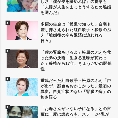
しさ「僕が夢を諦めれば」の提案も
「夫婦が人生をまっとうするため離婚
を選んだ」
多額の借金は「報道で知った」自宅も
差し押さえられた紅白歌手・松原のぶ
え「離婚後の今も返済に追われる
日々」
「僕の腎臓あげるよ」松原のぶえを救
った弟の決断「生きる意味が変わっ
た」移植から17年、きょうだいの関係
性
重篤だった紅白歌手・松原のぶえ「声
が出ず、顔色もおかしかった」最初の
異変。自覚症状のない「腎臓の病」の
怖さ語る
「お母さんがいない子になる」との言
葉に一度は諦めるも、ステージ4乳が