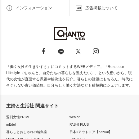
インフォメーション
広告掲載について
「働く女性の生きやすさ」にコミットするWEBメディア。「Reset our
Lifestyle（ちゃんと、自分たちの暮らしを整えたい）」という想いから、現
代の女性が直面する課題や解決法を紹介。暮らしの話題はもちろん、時代に
そぐわない古い価値観、自分らしく働く方法なども積極的にシェアします。
主婦と生活社 関連サイト
週刊女性PRIME
web!ar
mEdel
PASH! PLUS
暮らしとおしゃれの編集室
日本×アウトドア【cazual】