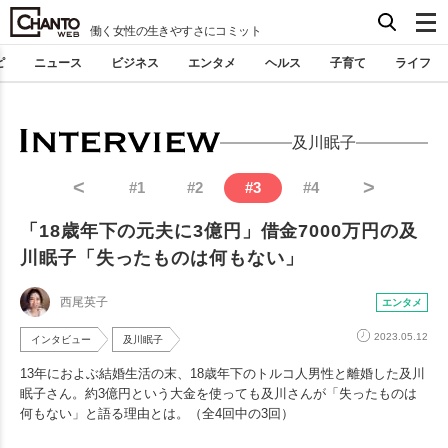
働く女性の生きやすさにコミット
ピ
ニュース
ビジネス
エンタメ
ヘルス
子育て
ライフ
及川眠子
<
>
#
1
#
2
#
3
#
4
「18歳年下の元夫に3億円」借金7000万円の及
川眠子「失ったものは何もない」
西尾英子
エンタメ
2023.05.12
インタビュー
及川眠子
13年におよぶ結婚生活の末、18歳年下のトルコ人男性と離婚した及川
眠子さん。約3億円という大金を使っても及川さんが「失ったものは
何もない」と語る理由とは。（全4回中の3回）