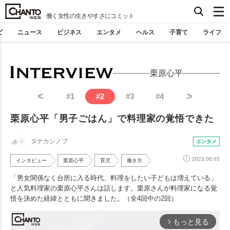
働く女性の生きやすさにコミット
ピ
ニュース
ビジネス
エンタメ
ヘルス
子育て
ライフ
栗原心平
<
>
#
1
#
2
#
3
#
4
栗原心平「男子ごはん」で料理家の覚悟できた
タナカシノブ
エンタメ
2023.06.03
インタビュー
栗原心平
育児
働き方
「男女関係なく台所に入る時代、料理をしたい子どもは増えている」
と人気料理家の栗原心平さんは話します。栗原さんが料理家になる覚
悟を決めた経緯とともに聞きました。（全4回中の2回）
もっと見る
arrow_forward_ios