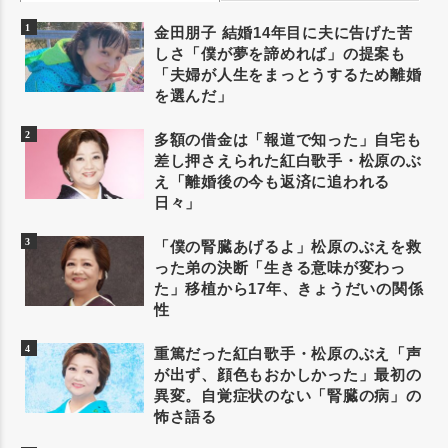
金田朋子 結婚14年目に夫に告げた苦
しさ「僕が夢を諦めれば」の提案も
「夫婦が人生をまっとうするため離婚
を選んだ」
多額の借金は「報道で知った」自宅も
差し押さえられた紅白歌手・松原のぶ
え「離婚後の今も返済に追われる
日々」
「僕の腎臓あげるよ」松原のぶえを救
った弟の決断「生きる意味が変わっ
た」移植から17年、きょうだいの関係
性
重篤だった紅白歌手・松原のぶえ「声
が出ず、顔色もおかしかった」最初の
異変。自覚症状のない「腎臓の病」の
怖さ語る