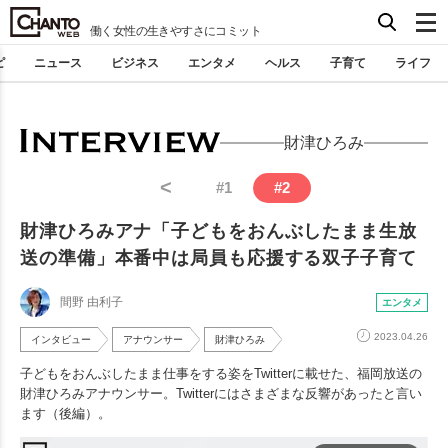
働く女性の生きやすさにコミット
ピ
ニュース
ビジネス
エンタメ
ヘルス
子育て
ライフ
財津ひろみ
<
#
1
#
2
財津ひろみアナ「子どもをおんぶしたまま生放
送の準備」本番中は局員も応援する双子子育て
間野 由利子
エンタメ
2023.04.26
インタビュー
アナウンサー
財津ひろみ
子どもをおんぶしたまま仕事をする姿をTwitterに載せた、福岡放送の
財津ひろみアナウンサー。Twitterにはさまざまな反響があったと言い
ます（後編）。