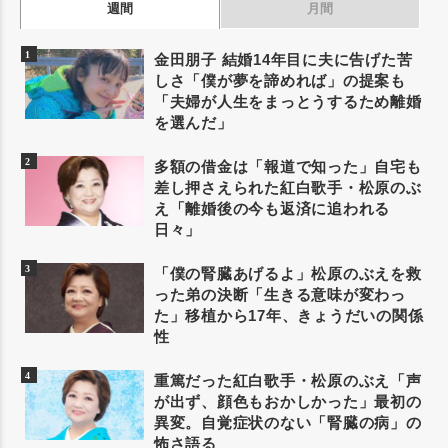
週間
月間
金田朋子 結婚14年目に夫に告げた苦
しさ「僕が夢を諦めれば」の提案も
「夫婦が人生をまっとうするため離婚
を選んだ」
多額の借金は「報道で知った」自宅も
差し押さえられた紅白歌手・松原のぶ
え「離婚後の今も返済に追われる
日々」
「僕の腎臓あげるよ」松原のぶえを救
った弟の決断「生きる意味が変わっ
た」移植から17年、きょうだいの関係
性
重篤だった紅白歌手・松原のぶえ「声
が出ず、顔色もおかしかった」最初の
異変。自覚症状のない「腎臓の病」の
怖さ語る