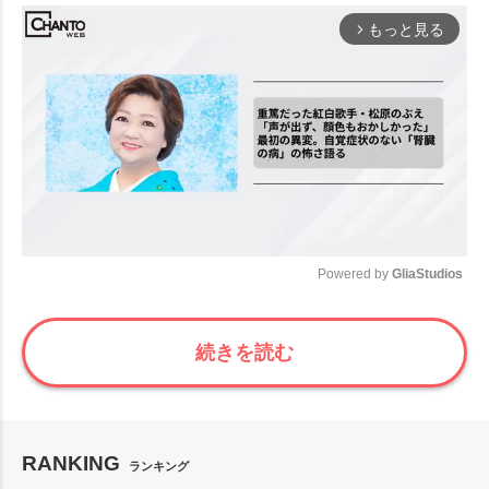
もっと見る
arrow_forward_ios
Powered by 
GliaStudios
Mute
続きを読む
RANKING
ランキング