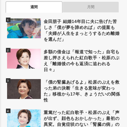
週間
月間
金田朋子 結婚14年目に夫に告げた苦
しさ「僕が夢を諦めれば」の提案も
「夫婦が人生をまっとうするため離婚
を選んだ」
多額の借金は「報道で知った」自宅も
差し押さえられた紅白歌手・松原のぶ
え「離婚後の今も返済に追われる
日々」
「僕の腎臓あげるよ」松原のぶえを救
った弟の決断「生きる意味が変わっ
た」移植から17年、きょうだいの関係
性
重篤だった紅白歌手・松原のぶえ「声
が出ず、顔色もおかしかった」最初の
異変。自覚症状のない「腎臓の病」の