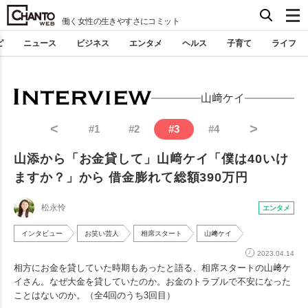
働く女性の生きやすさにコミット
ピ
ニュース
ビジネス
エンタメ
ヘルス
子育て
ライフ
山﨑ケイ
<
>
#
1
#
2
#
3
#
4
山添から「お金貸して」山﨑ケイ「僕は40いけ
ますか？」から 借金膨れて総額390万円
松永怜
エンタメ
インタビュー
お笑い芸人
相席スタート
山﨑ケイ
2023.04.14
相方にお金を貸していた時期もあったと語る、相席スタートの山﨑ケ
イさん。なぜ大金を貸していたのか。お金のトラブルで不安になった
ことはないのか。（全4回のうち3回目）