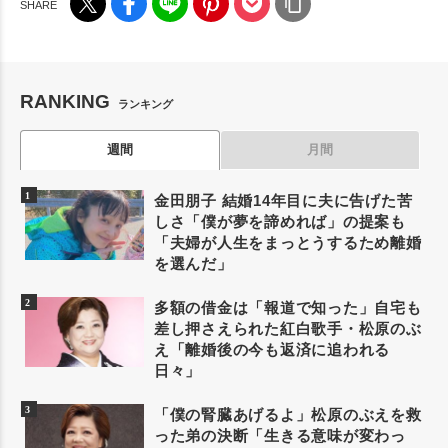
RANKING
ランキング
週間
月間
金田朋子 結婚14年目に夫に告げた苦
しさ「僕が夢を諦めれば」の提案も
「夫婦が人生をまっとうするため離婚
を選んだ」
多額の借金は「報道で知った」自宅も
差し押さえられた紅白歌手・松原のぶ
え「離婚後の今も返済に追われる
日々」
「僕の腎臓あげるよ」松原のぶえを救
った弟の決断「生きる意味が変わっ