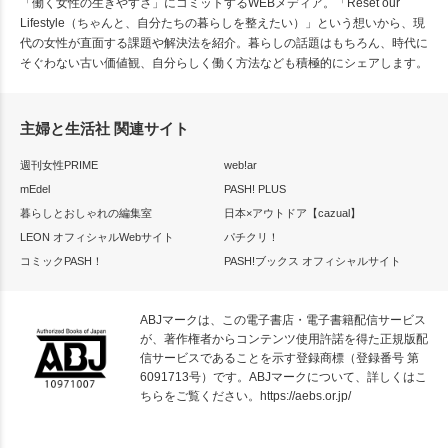
「働く女性の生きやすさ」にコミットするWEBメディア。「Reset our
Lifestyle（ちゃんと、自分たちの暮らしを整えたい）」という想いから、現
代の女性が直面する課題や解決法を紹介。暮らしの話題はもちろん、時代に
そぐわない古い価値観、自分らしく働く方法なども積極的にシェアします。
主婦と生活社 関連サイト
週刊女性PRIME
web!ar
mEdel
PASH! PLUS
暮らしとおしゃれの編集室
日本×アウトドア【cazual】
LEON オフィシャルWebサイト
パチクリ！
コミックPASH！
PASH!ブックス オフィシャルサイト
ABJマークは、この電子書店・電子書籍配信サービス
が、著作権者からコンテンツ使用許諾を得た正規版配
信サービスであることを示す登録商標（登録番号 第
6091713号）です。ABJマークについて、詳しくはこ
ちらをご覧ください。
https://aebs.or.jp/