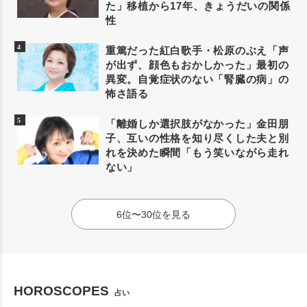
た」移植から17年、きょうだいの関係
性
重篤だった紅白歌手・松原のぶえ「声
が出ず、顔色もおかしかった」最初の
異変。自覚症状のない「腎臓の病」の
怖さ語る
「離婚しか選択肢がなかった」金田朋
子、互いの性格を知り尽くした夫と別
れを決めた瞬間「もう笑いながら走れ
ない」
6位〜30位を見る
HOROSCOPES
占い