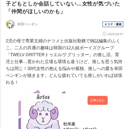
子どもとしか会話していない…女性が気づいた
「仲間がほしいのかも」
幸田ペンギン
４コマ・漫画
2023.04.07
2児の母で専業主婦のナツメと出版社勤務で雑誌編集のふく
こ。二人の共通の趣味は韓国の12人組ボーイズグループ
「TWELV GRITTERトゥエルヴ グリッター」の推し活。育
児と仕事…置かれた立場も環境も違うけど、推しを思う気持
ちは同じ！30代女性の抱える悩みや孤独、推しへの愛を幸田
ペンギンが描きます。どんな疲れていても推しがいれば頑張
れる！
記事を読む