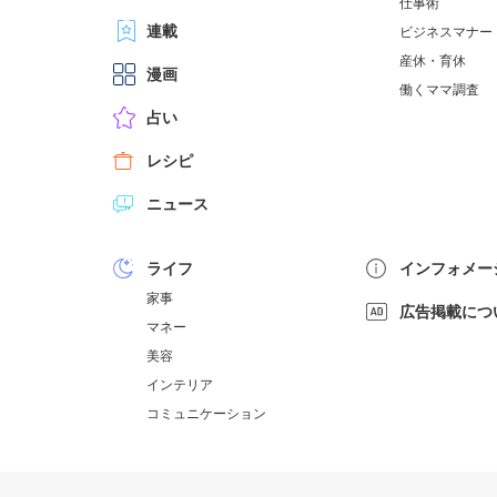
仕事術
連載
ビジネスマナー
産休・育休
漫画
働くママ調査
占い
レシピ
ニュース
ライフ
インフォメー
家事
広告掲載につ
マネー
美容
インテリア
コミュニケーション