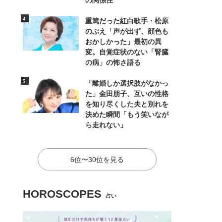
の関係性
重篤だった紅白歌手・松原
のぶえ「声が出ず、顔色も
おかしかった」最初の異
変。自覚症状のない「腎臓
の病」の怖さ語る
「離婚しか選択肢がなかっ
た」金田朋子、互いの性格
を知り尽くした夫と別れを
決めた瞬間「もう笑いなが
ら走れない」
6位〜30位を見る
HOROSCOPES
占い