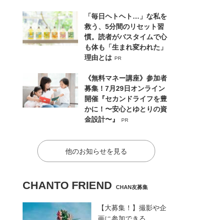
「毎日ヘトヘト…」な私を
救う、5分間のリセット習
慣。読者がバスタイムで心
も体も「生まれ変われた」
理由とは
PR
《無料マネー講座》参加者
募集！7月29日オンライン
開催『セカンドライフを豊
かに！〜安心とゆとりの資
金設計〜』
PR
他のお知らせを見る
CHANTO FRIEND
CHAN友募集
【大募集！】撮影や企
画に参加できる