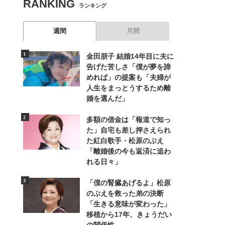
RANKING
ランキング
週間
月間
金田朋子 結婚14年目に夫に
告げた苦しさ「僕が夢を諦
めれば」の提案も「夫婦が
人生をまっとうするため離
婚を選んだ」
多額の借金は「報道で知っ
た」自宅も差し押さえられ
た紅白歌手・松原のぶえ
「離婚後の今も返済に追わ
れる日々」
「僕の腎臓あげるよ」松原
のぶえを救った弟の決断
「生きる意味が変わった」
移植から17年、きょうだい