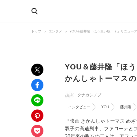
トップ
エンタメ
YOU＆藤井隆「ほうれい線！？」リニュー
YOU＆藤井隆「ほ
かんしゃトーマスの
タナカシノブ
インタビュー
YOU
藤井隆
『映画 きかんしゃトーマス め
双子の高速列車、ファローナとフ
20年来の親友の二人は、アフレ