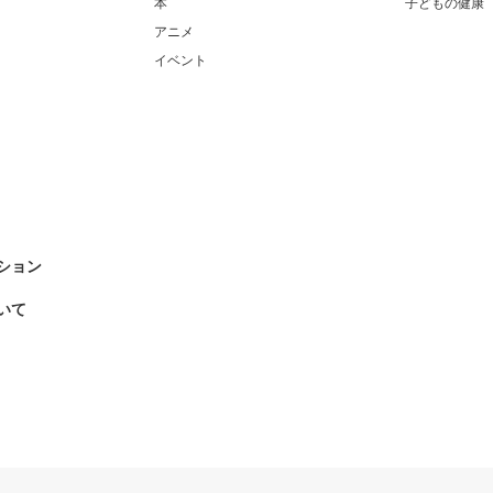
本
子どもの健康
アニメ
イベント
ション
いて