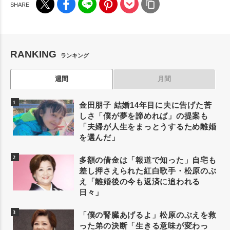
RANKING
ランキング
週間
月間
金田朋子 結婚14年目に夫に告げた苦
しさ「僕が夢を諦めれば」の提案も
「夫婦が人生をまっとうするため離婚
を選んだ」
多額の借金は「報道で知った」自宅も
差し押さえられた紅白歌手・松原のぶ
え「離婚後の今も返済に追われる
日々」
「僕の腎臓あげるよ」松原のぶえを救
った弟の決断「生きる意味が変わっ