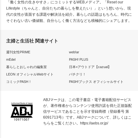
「働く女性の生きやすさ」にコミットするWEBメディア。「Reset our
Lifestyle（ちゃんと、自分たちの暮らしを整えたい）」という想いから、現
代の女性が直面する課題や解決法を紹介。暮らしの話題はもちろん、時代に
そぐわない古い価値観、自分らしく働く方法なども積極的にシェアします。
主婦と生活社 関連サイト
週刊女性PRIME
web!ar
mEdel
PASH! PLUS
暮らしとおしゃれの編集室
日本×アウトドア【cazual】
LEON オフィシャルWebサイト
パチクリ！
コミックPASH！
PASH!ブックス オフィシャルサイト
ABJマークは、この電子書店・電子書籍配信サービス
が、著作権者からコンテンツ使用許諾を得た正規版配
信サービスであることを示す登録商標（登録番号 第
6091713号）です。ABJマークについて、詳しくはこ
ちらをご覧ください。
https://aebs.or.jp/