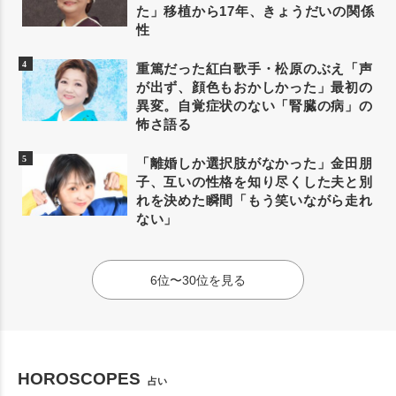
た」移植から17年、きょうだいの関係
性
重篤だった紅白歌手・松原のぶえ「声
が出ず、顔色もおかしかった」最初の
異変。自覚症状のない「腎臓の病」の
怖さ語る
「離婚しか選択肢がなかった」金田朋
子、互いの性格を知り尽くした夫と別
れを決めた瞬間「もう笑いながら走れ
ない」
6位〜30位を見る
HOROSCOPES
占い