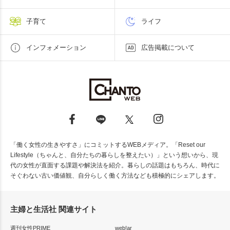
子育て
ライフ
インフォメーション
広告掲載について
「働く女性の生きやすさ」にコミットするWEBメディア。「Reset our
Lifestyle（ちゃんと、自分たちの暮らしを整えたい）」という想いから、現
代の女性が直面する課題や解決法を紹介。暮らしの話題はもちろん、時代に
そぐわない古い価値観、自分らしく働く方法なども積極的にシェアします。
主婦と生活社 関連サイト
週刊女性PRIME
web!ar