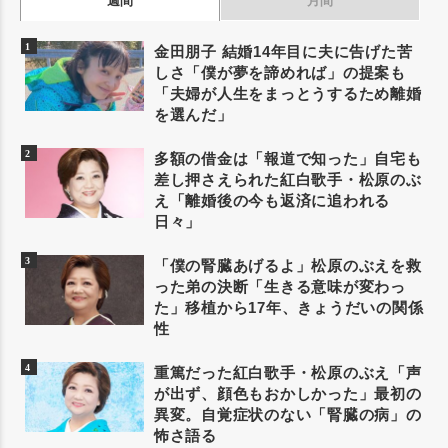
週間
月間
金田朋子 結婚14年目に夫に告げた苦
しさ「僕が夢を諦めれば」の提案も
「夫婦が人生をまっとうするため離婚
を選んだ」
多額の借金は「報道で知った」自宅も
差し押さえられた紅白歌手・松原のぶ
え「離婚後の今も返済に追われる
日々」
「僕の腎臓あげるよ」松原のぶえを救
った弟の決断「生きる意味が変わっ
た」移植から17年、きょうだいの関係
性
重篤だった紅白歌手・松原のぶえ「声
が出ず、顔色もおかしかった」最初の
異変。自覚症状のない「腎臓の病」の
怖さ語る