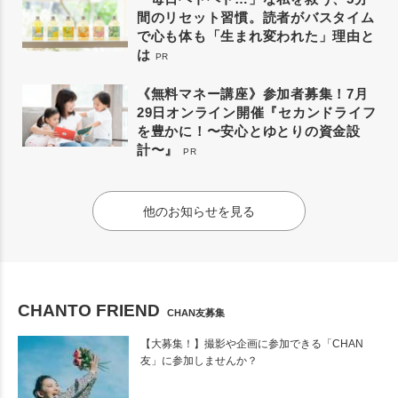
間のリセット習慣。読者がバスタイム
で心も体も「生まれ変われた」理由と
は
PR
《無料マネー講座》参加者募集！7月
29日オンライン開催『セカンドライフ
を豊かに！〜安心とゆとりの資金設
計〜』
PR
他のお知らせを見る
CHANTO FRIEND
CHAN友募集
【大募集！】撮影や企画に参加できる「CHAN
友」に参加しませんか？