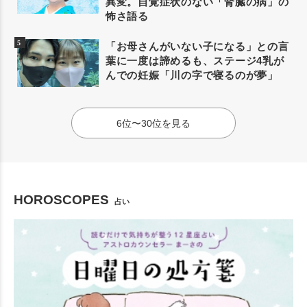
異変。自覚症状のない「腎臓の病」の
怖さ語る
「お母さんがいない子になる」との言
葉に一度は諦めるも、ステージ4乳が
んでの妊娠「川の字で寝るのが夢」
6位〜30位を見る
HOROSCOPES
占い