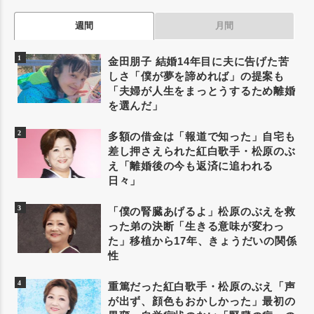
週間
月間
金田朋子 結婚14年目に夫に告げた苦
しさ「僕が夢を諦めれば」の提案も
「夫婦が人生をまっとうするため離婚
を選んだ」
多額の借金は「報道で知った」自宅も
差し押さえられた紅白歌手・松原のぶ
え「離婚後の今も返済に追われる
日々」
「僕の腎臓あげるよ」松原のぶえを救
った弟の決断「生きる意味が変わっ
た」移植から17年、きょうだいの関係
性
重篤だった紅白歌手・松原のぶえ「声
が出ず、顔色もおかしかった」最初の