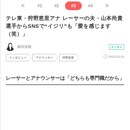
<
>
#
1
#
2
#
3
#
4
テレ東・狩野恵里アナ レーサーの夫・山本尚貴
選手からSNSで“イジリ”も「愛を感じます
（笑）」
鍬田美穂
エンタメ
2023.03.03
インタビュー
アナウンサー
狩野恵里
レーサーとアナウンサーは「どちらも専門職だから」