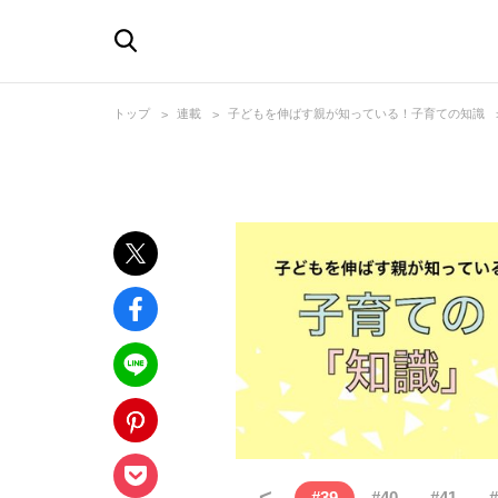
トップ
連載
子どもを伸ばす親が知っている！子育ての知識
<
#
39
#
40
#
41