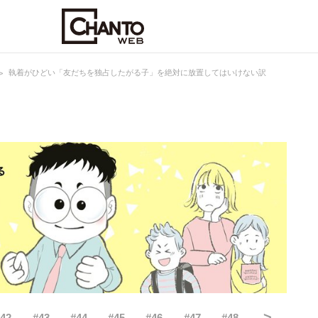
執着がひどい「友だちを独占したがる子」を絶対に放置してはいけない訳
>
#
42
#
43
#
44
#
45
#
46
#
47
#
48