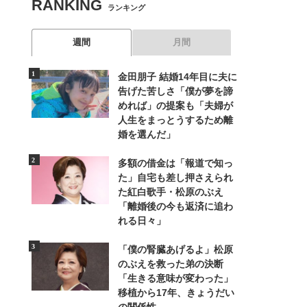
RANKING
ランキング
週間
月間
金田朋子 結婚14年目に夫に
告げた苦しさ「僕が夢を諦
めれば」の提案も「夫婦が
人生をまっとうするため離
婚を選んだ」
多額の借金は「報道で知っ
た」自宅も差し押さえられ
た紅白歌手・松原のぶえ
「離婚後の今も返済に追わ
れる日々」
「僕の腎臓あげるよ」松原
のぶえを救った弟の決断
「生きる意味が変わった」
移植から17年、きょうだい