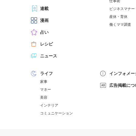
仕事術
連載
ビジネスマナー
産休・育休
漫画
働くママ調査
占い
レシピ
ニュース
ライフ
インフォメー
家事
広告掲載につ
マネー
美容
インテリア
コミュニケーション