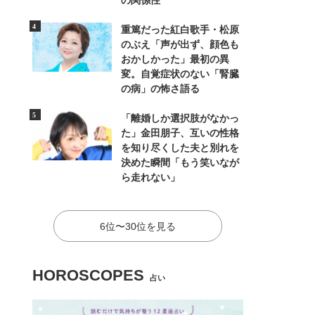
の関係性
重篤だった紅白歌手・松原
のぶえ「声が出ず、顔色も
おかしかった」最初の異
変。自覚症状のない「腎臓
の病」の怖さ語る
「離婚しか選択肢がなかっ
た」金田朋子、互いの性格
を知り尽くした夫と別れを
決めた瞬間「もう笑いなが
ら走れない」
6位〜30位を見る
HOROSCOPES
占い