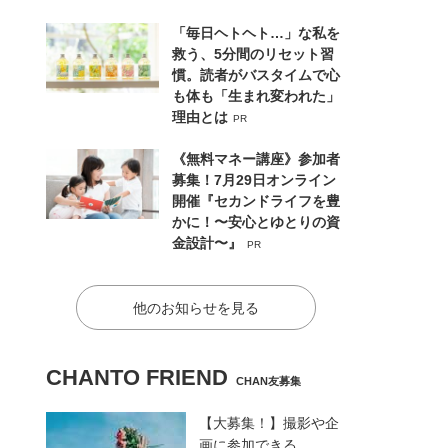
「毎日ヘトヘト…」な私を
救う、5分間のリセット習
慣。読者がバスタイムで心
も体も「生まれ変われた」
理由とは
PR
《無料マネー講座》参加者
募集！7月29日オンライン
開催『セカンドライフを豊
かに！〜安心とゆとりの資
金設計〜』
PR
他のお知らせを見る
CHANTO FRIEND
CHAN友募集
【大募集！】撮影や企
画に参加できる