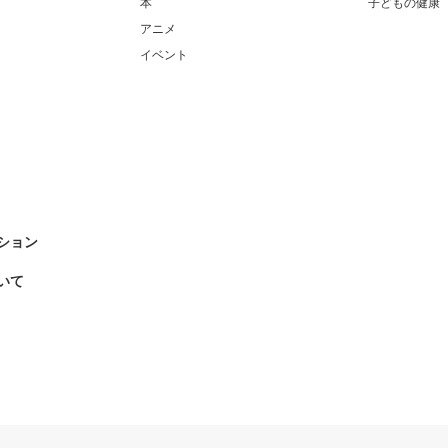
本
子どもの健康
アニメ
イベント
ション
いて