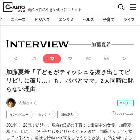
働く女性の生きやすさにコミット
ピ
ニュース
ビジネス
エンタメ
ヘルス
子育て
ライフ
加藤夏希
<
>
#
1
#
2
#
3
#
4
#
5
加藤夏希「子どもがティッシュを抜き出してビ
リビリに破り…」も、パパとママ、2人同時に叱
らない理由
内埜さくら
エンタメ
2023.01.27
インタビュー
タレント
加藤夏希
2014年、28歳で結婚し、現在は3児の子育てに奮闘中の女優、加藤夏
希さん（37）。つい子どもを叱りたくなるときに、加藤さんはどう接
しているのか。危険な行動や怪我をしそうなときは。お話を伺いまし