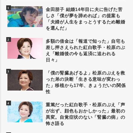
金田朋子 結婚14年目に夫に告げた苦
しさ「僕が夢を諦めれば」の提案も
「夫婦が人生をまっとうするため離婚
を選んだ」
多額の借金は「報道で知った」自宅も
差し押さえられた紅白歌手・松原のぶ
え「離婚後の今も返済に追われる
日々」
「僕の腎臓あげるよ」松原のぶえを救
った弟の決断「生きる意味が変わっ
た」移植から17年、きょうだいの関係
性
重篤だった紅白歌手・松原のぶえ「声
が出ず、顔色もおかしかった」最初の
異変。自覚症状のない「腎臓の病」の
怖さ語る