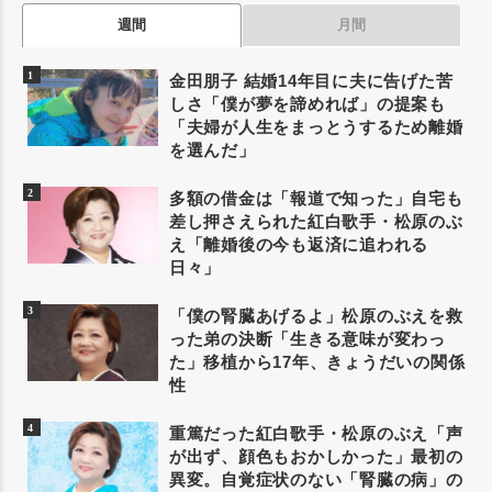
週間
月間
金田朋子 結婚14年目に夫に告げた苦
しさ「僕が夢を諦めれば」の提案も
「夫婦が人生をまっとうするため離婚
を選んだ」
多額の借金は「報道で知った」自宅も
差し押さえられた紅白歌手・松原のぶ
え「離婚後の今も返済に追われる
日々」
「僕の腎臓あげるよ」松原のぶえを救
った弟の決断「生きる意味が変わっ
た」移植から17年、きょうだいの関係
性
重篤だった紅白歌手・松原のぶえ「声
が出ず、顔色もおかしかった」最初の
異変。自覚症状のない「腎臓の病」の