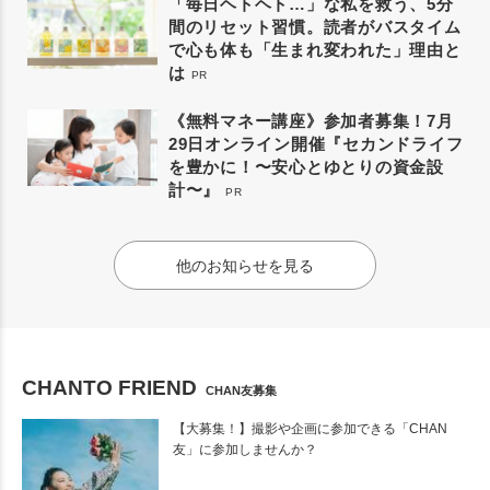
「毎日ヘトヘト…」な私を救う、5分
間のリセット習慣。読者がバスタイム
で心も体も「生まれ変われた」理由と
は
PR
《無料マネー講座》参加者募集！7月
29日オンライン開催『セカンドライフ
を豊かに！〜安心とゆとりの資金設
計〜』
PR
他のお知らせを見る
CHANTO FRIEND
CHAN友募集
【大募集！】撮影や企画に参加できる「CHAN
友」に参加しませんか？