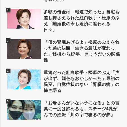
多額の借金は「報道で知った」自宅も
差し押さえられた紅白歌手・松原のぶ
え「離婚後の今も返済に追われる
日々」
「僕の腎臓あげるよ」松原のぶえを救
った弟の決断「生きる意味が変わっ
た」移植から17年、きょうだいの関係
性
重篤だった紅白歌手・松原のぶえ「声
が出ず、顔色もおかしかった」最初の
異変。自覚症状のない「腎臓の病」の
怖さ語る
「お母さんがいない子になる」との言
葉に一度は諦めるも、ステージ4乳が
んでの妊娠「川の字で寝るのが夢」