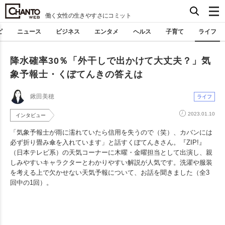
働く女性の生きやすさにコミット
ピ
ニュース
ビジネス
エンタメ
ヘルス
子育て
ライフ
降水確率30％「外干しで出かけて大丈夫？」気
象予報士・くぼてんきの答えは
鍬田美穂
ライフ
2023.01.10
インタビュー
「気象予報士が雨に濡れていたら信用を失うので（笑）、カバンには
必ず折り畳み傘を入れています」と話すくぼてんきさん。『ZIP!』
（日本テレビ系）の天気コーナーに木曜・金曜担当として出演し、親
しみやすいキャラクターとわかりやすい解説が人気です。洗濯や服装
を考える上で欠かせない天気予報について、お話を聞きました（全3
回中の1回）。