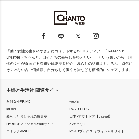
「働く女性の生きやすさ」にコミットするWEBメディア。「Reset our
Lifestyle（ちゃんと、自分たちの暮らしを整えたい）」という想いから、現
代の女性が直面する課題や解決法を紹介。暮らしの話題はもちろん、時代に
そぐわない古い価値観、自分らしく働く方法なども積極的にシェアします。
主婦と生活社 関連サイト
週刊女性PRIME
web!ar
mEdel
PASH! PLUS
暮らしとおしゃれの編集室
日本×アウトドア【cazual】
LEON オフィシャルWebサイト
パチクリ！
コミックPASH！
PASH!ブックス オフィシャルサイト