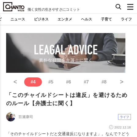
働く女性の生きやすさにコミット
ピ
ニュース
ビジネス
エンタメ
ヘルス
子育て
ライフ
<
>
#
4
#
5
#
6
#
7
#
8
「このチャイルドシートは違反」を避けるため
のルール【弁護士に聞く】
百瀬康司
ライフ
2022.12.18
「そのチャイルドシートだと交通違反になりますよ」。なんで？どう