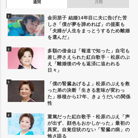
週間
月間
金田朋子 結婚14年目に夫に告げた苦
しさ「僕が夢を諦めれば」の提案も
「夫婦が人生をまっとうするため離婚
を選んだ」
多額の借金は「報道で知った」自宅も
差し押さえられた紅白歌手・松原のぶ
え「離婚後の今も返済に追われる
日々」
「僕の腎臓あげるよ」松原のぶえを救
った弟の決断「生きる意味が変わっ
た」移植から17年、きょうだいの関係
性
重篤だった紅白歌手・松原のぶえ「声
が出ず、顔色もおかしかった」最初の
異変。自覚症状のない「腎臓の病」の
怖さ語る