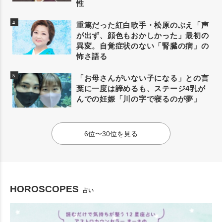
性
重篤だった紅白歌手・松原のぶえ「声
が出ず、顔色もおかしかった」最初の
異変。自覚症状のない「腎臓の病」の
怖さ語る
「お母さんがいない子になる」との言
葉に一度は諦めるも、ステージ4乳が
んでの妊娠「川の字で寝るのが夢」
6位〜30位を見る
HOROSCOPES
占い