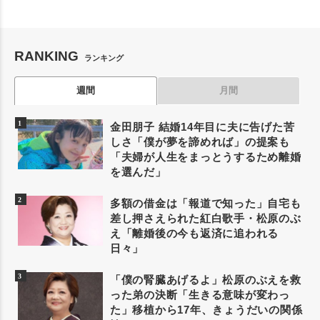
RANKING
ランキング
週間
月間
金田朋子 結婚14年目に夫に告げた苦
しさ「僕が夢を諦めれば」の提案も
「夫婦が人生をまっとうするため離婚
を選んだ」
多額の借金は「報道で知った」自宅も
差し押さえられた紅白歌手・松原のぶ
え「離婚後の今も返済に追われる
日々」
「僕の腎臓あげるよ」松原のぶえを救
った弟の決断「生きる意味が変わっ
た」移植から17年、きょうだいの関係