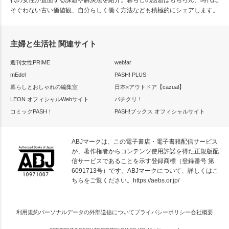
そぐわない古い価値観、自分らしく働く方法なども積極的にシェアします。
主婦と生活社 関連サイト
週刊女性PRIME
web!ar
mEdel
PASH! PLUS
暮らしとおしゃれの編集室
日本×アウトドア【cazual】
LEON オフィシャルWebサイト
パチクリ！
コミックPASH！
PASH!ブックス オフィシャルサイト
ABJマークは、この電子書店・電子書籍配信サービス
が、著作権者からコンテンツ使用許諾を得た正規版配
信サービスであることを示す登録商標（登録番号 第
6091713号）です。ABJマークについて、詳しくはこ
ちらをご覧ください。
https://aebs.or.jp/
利用規約
パーソナルデータの外部送信について
プライバシーポリシー
会社概要