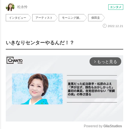
松永怜
エンタメ
インタビュー
アーティスト
モーニング娘。
保田圭
2022.12.21
いきなりセンターやるんだ！？
もっと見る
arrow_forward_ios
Powered by 
GliaStudios