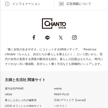
インフォメーション
広告掲載について
「働く女性の生きやすさ」にコミットするWEBメディア。「Reset our
Lifestyle（ちゃんと、自分たちの暮らしを整えたい）」という想いから、現
代の女性が直面する課題や解決法を紹介。暮らしの話題はもちろん、時代に
そぐわない古い価値観、自分らしく働く方法なども積極的にシェアします。
主婦と生活社 関連サイト
週刊女性PRIME
web!ar
mEdel
PASH! PLUS
暮らしとおしゃれの編集室
日本×アウトドア【cazual】
LEON オフィシャルWebサイト
パチクリ！