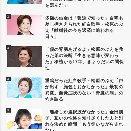
を選んだ」
多額の借金は「報道で知った」自宅も
差し押さえられた紅白歌手・松原のぶ
え「離婚後の今も返済に追われる
日々」
「僕の腎臓あげるよ」松原のぶえを救
った弟の決断「生きる意味が変わっ
た」移植から17年、きょうだいの関係
性
重篤だった紅白歌手・松原のぶえ「声
が出ず、顔色もおかしかった」最初の
異変。自覚症状のない「腎臓の病」の
怖さ語る
「離婚しか選択肢がなかった」金田朋
子、互いの性格を知り尽くした夫と別
れを決めた瞬間「もう笑いながら走れ
ない」