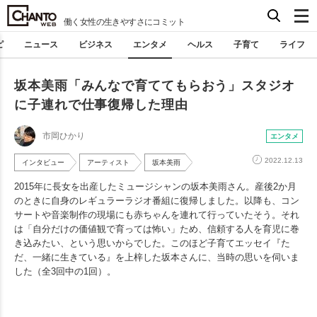
働く女性の生きやすさにコミット
ピ
ニュース
ビジネス
エンタメ
ヘルス
子育て
ライフ
坂本美雨「みんなで育ててもらおう」スタジオ
に子連れで仕事復帰した理由
市岡ひかり
エンタメ
2022.12.13
インタビュー
アーティスト
坂本美雨
2015年に長女を出産したミュージシャンの坂本美雨さん。産後2か月
のときに自身のレギュラーラジオ番組に復帰しました。以降も、コン
サートや音楽制作の現場にも赤ちゃんを連れて行っていたそう。それ
は「自分だけの価値観で育っては怖い」ため、信頼する人を育児に巻
き込みたい、という思いからでした。このほど子育てエッセイ『た
だ、一緒に生きている』を上梓した坂本さんに、当時の思いを伺いま
した（全3回中の1回）。