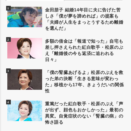
金田朋子 結婚14年目に夫に告げた苦
しさ「僕が夢を諦めれば」の提案も
「夫婦が人生をまっとうするため離婚
を選んだ」
多額の借金は「報道で知った」自宅も
差し押さえられた紅白歌手・松原のぶ
え「離婚後の今も返済に追われる
日々」
「僕の腎臓あげるよ」松原のぶえを救
った弟の決断「生きる意味が変わっ
た」移植から17年、きょうだいの関係
性
重篤だった紅白歌手・松原のぶえ「声
が出ず、顔色もおかしかった」最初の
異変。自覚症状のない「腎臓の病」の
怖さ語る