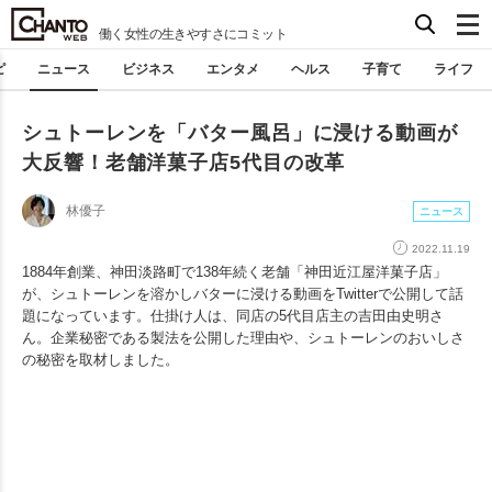
働く女性の生きやすさにコミット
ピ
ニュース
ビジネス
エンタメ
ヘルス
子育て
ライフ
シュトーレンを「バター風呂」に浸ける動画が
大反響！老舗洋菓子店5代目の改革
林優子
ニュース
2022.11.19
1884年創業、神田淡路町で138年続く老舗「神田近江屋洋菓子店」
が、シュトーレンを溶かしバターに浸ける動画をTwitterで公開して話
題になっています。仕掛け人は、同店の5代目店主の吉田由史明さ
ん。企業秘密である製法を公開した理由や、シュトーレンのおいしさ
の秘密を取材しました。