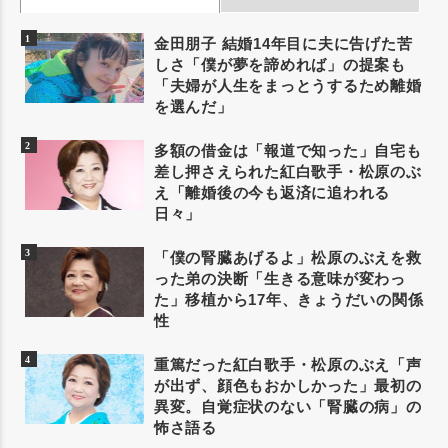
金田朋子 結婚14年目に夫に告げた苦
しさ「僕が夢を諦めれば」の提案も
「夫婦が人生をまっとうするため離婚
を選んだ」
多額の借金は「報道で知った」自宅も
差し押さえられた紅白歌手・松原のぶ
え「離婚後の今も返済に追われる
日々」
「僕の腎臓あげるよ」松原のぶえを救
った弟の決断「生きる意味が変わっ
た」移植から17年、きょうだいの関係
性
重篤だった紅白歌手・松原のぶえ「声
が出ず、顔色もおかしかった」最初の
異変。自覚症状のない「腎臓の病」の
怖さ語る