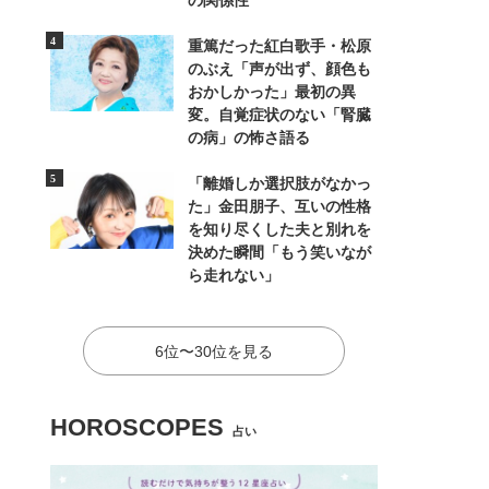
の関係性
重篤だった紅白歌手・松原
のぶえ「声が出ず、顔色も
おかしかった」最初の異
変。自覚症状のない「腎臓
の病」の怖さ語る
「離婚しか選択肢がなかっ
た」金田朋子、互いの性格
を知り尽くした夫と別れを
決めた瞬間「もう笑いなが
ら走れない」
6位〜30位を見る
HOROSCOPES
占い