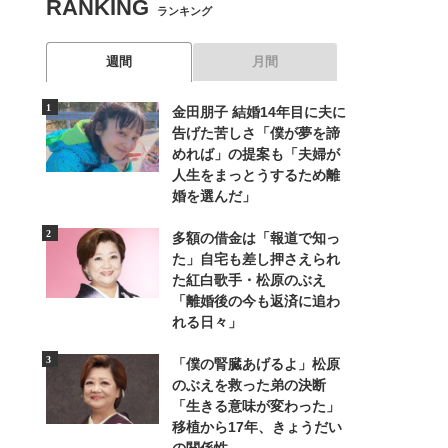
RANKING
ランキング
週間
月間
金田朋子 結婚14年目に夫に
告げた苦しさ「僕が夢を諦
めれば」の提案も「夫婦が
人生をまっとうするため離
婚を選んだ」
多額の借金は「報道で知っ
た」自宅も差し押さえられ
た紅白歌手・松原のぶえ
「離婚後の今も返済に追わ
れる日々」
「僕の腎臓あげるよ」松原
のぶえを救った弟の決断
「生きる意味が変わった」
移植から17年、きょうだい