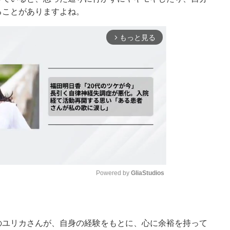
ることがありますよね。
もっと見る
arrow_forward_ios
Powered by 
GliaStudios
Mute
のユリカさんが、自身の経験をもとに、心に余裕を持って