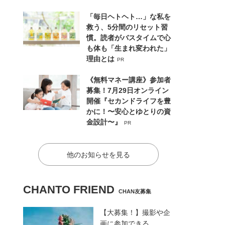
「毎日ヘトヘト…」な私を
救う、5分間のリセット習
慣。読者がバスタイムで心
も体も「生まれ変われた」
理由とは
PR
《無料マネー講座》参加者
募集！7月29日オンライン
開催『セカンドライフを豊
かに！〜安心とゆとりの資
金設計〜』
PR
他のお知らせを見る
CHANTO FRIEND
CHAN友募集
【大募集！】撮影や企
画に参加できる