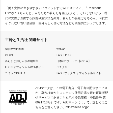
「働く女性の生きやすさ」にコミットするWEBメディア。「Reset our
Lifestyle（ちゃんと、自分たちの暮らしを整えたい）」という想いから、現
代の女性が直面する課題や解決法を紹介。暮らしの話題はもちろん、時代に
そぐわない古い価値観、自分らしく働く方法なども積極的にシェアします。
主婦と生活社 関連サイト
週刊女性PRIME
web!ar
mEdel
PASH! PLUS
暮らしとおしゃれの編集室
日本×アウトドア【cazual】
LEON オフィシャルWebサイト
パチクリ！
コミックPASH！
PASH!ブックス オフィシャルサイト
ABJマークは、この電子書店・電子書籍配信サービス
が、著作権者からコンテンツ使用許諾を得た正規版配
信サービスであることを示す登録商標（登録番号 第
6091713号）です。ABJマークについて、詳しくはこ
ちらをご覧ください。
https://aebs.or.jp/