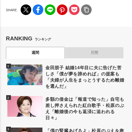
RANKING
ランキング
週間
月間
金田朋子 結婚14年目に夫に告げた苦
しさ「僕が夢を諦めれば」の提案も
「夫婦が人生をまっとうするため離婚
を選んだ」
多額の借金は「報道で知った」自宅も
差し押さえられた紅白歌手・松原のぶ
え「離婚後の今も返済に追われる
日々」
「僕の腎臓あげるよ」松原のぶえを救