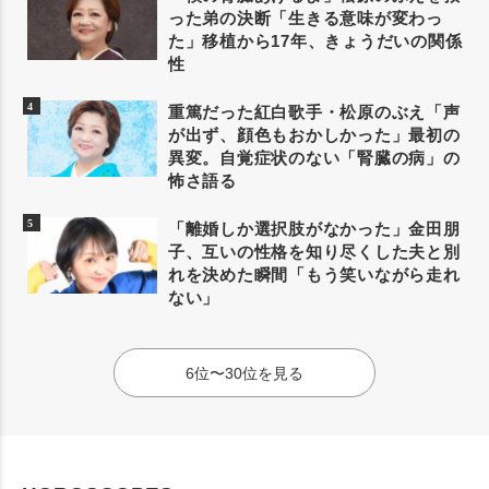
った弟の決断「生きる意味が変わっ
た」移植から17年、きょうだいの関係
性
重篤だった紅白歌手・松原のぶえ「声
が出ず、顔色もおかしかった」最初の
異変。自覚症状のない「腎臓の病」の
怖さ語る
「離婚しか選択肢がなかった」金田朋
子、互いの性格を知り尽くした夫と別
れを決めた瞬間「もう笑いながら走れ
ない」
6位〜30位を見る