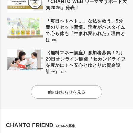
「CHANTO WEB ワーママサポート大
賞2026」発表！
「毎日ヘトヘト…」な私を救う、5分
間のリセット習慣。読者がバスタイム
で心も体も「生まれ変われた」理由と
は
PR
《無料マネー講座》参加者募集！7月
29日オンライン開催『セカンドライフ
を豊かに！〜安心とゆとりの資金設
計〜』
PR
他のお知らせを見る
CHANTO FRIEND
CHAN友募集