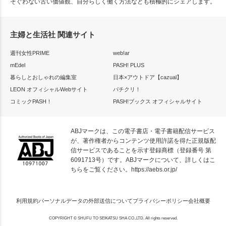
そぐわない古い価値観、自分らしく働く方法なども積極的にシェアします。
主婦と生活社 関連サイト
週刊女性PRIME
web!ar
mEdel
PASH! PLUS
暮らしとおしゃれの編集室
日本×アウトドア【cazual】
LEON オフィシャルWebサイト
パチクリ！
コミックPASH！
PASH!ブックス オフィシャルサイト
ABJマークは、この電子書店・電子書籍配信サービス
が、著作権者からコンテンツ使用許諾を得た正規版配
信サービスであることを示す登録商標（登録番号 第
6091713号）です。ABJマークについて、詳しくはこ
ちらをご覧ください。
https://aebs.or.jp/
利用規約
パーソナルデータの外部送信について
プライバシーポリシー
会社概要
COPYRIGHT © SHUFU TO SEIKATSU SHA CO.,LTD. All rights reserved.