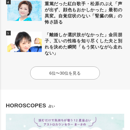
重篤だった紅白歌手・松原のぶえ「声
が出ず、顔色もおかしかった」最初の
異変。自覚症状のない「腎臓の病」の
怖さ語る
「離婚しか選択肢がなかった」金田朋
子、互いの性格を知り尽くした夫と別
れを決めた瞬間「もう笑いながら走れ
ない」
6位〜30位を見る
HOROSCOPES
占い