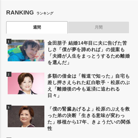
RANKING
ランキング
週間
月間
金田朋子 結婚14年目に夫に告げた苦
しさ「僕が夢を諦めれば」の提案も
「夫婦が人生をまっとうするため離婚
を選んだ」
多額の借金は「報道で知った」自宅も
差し押さえられた紅白歌手・松原のぶ
え「離婚後の今も返済に追われる
日々」
「僕の腎臓あげるよ」松原のぶえを救
った弟の決断「生きる意味が変わっ
た」移植から17年、きょうだいの関係
性