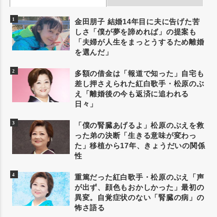
金田朋子 結婚14年目に夫に告げた苦
しさ「僕が夢を諦めれば」の提案も
「夫婦が人生をまっとうするため離婚
を選んだ」
多額の借金は「報道で知った」自宅も
差し押さえられた紅白歌手・松原のぶ
え「離婚後の今も返済に追われる
日々」
「僕の腎臓あげるよ」松原のぶえを救
った弟の決断「生きる意味が変わっ
た」移植から17年、きょうだいの関係
性
重篤だった紅白歌手・松原のぶえ「声
が出ず、顔色もおかしかった」最初の
異変。自覚症状のない「腎臓の病」の
怖さ語る