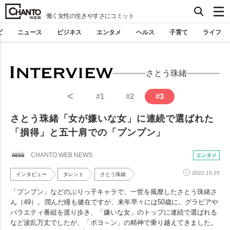
働く女性の生きやすさにコミット
ピ
ニュース
ビジネス
エンタメ
ヘルス
子育て
ライフ
さとう珠緒
<
#
1
#
2
#
3
さとう珠緒「女が嫌いな女」に連続で選ばれた
「損得」と五十肩での「プンプン」
CHANTO WEB NEWS
エンタメ
2022.10.25
インタビュー
タレント
さとう珠緒
「プンプン」などのぶりっ子キャラで、一世を風靡したさとう珠緒さ
ん（49）。潤んだ瞳も健在ですが、来年早々には50歳に。グラビアや
バラエティ番組を渡り歩き、「嫌いな女」のトップに連続で選ばれる
など波乱万丈でしたが、「ポヨ～ン」の精神で乗り越えてきました。