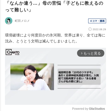
「なんか違う…」母の苦悩「子どもに教えるの
って難しい」
町田メロメ
４コマ・漫画
2022.08.29
環境破壊により何度目かの氷河期。世界は凍り、全ては海に
沈み、とうとう文明は滅んでしまいました。
もっと見る
arrow_forward_ios
Powered by 
GliaStudios