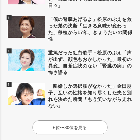
日々」
「僕の腎臓あげるよ」松原のぶえを救
った弟の決断「生きる意味が変わっ
た」移植から17年、きょうだいの関係
性
重篤だった紅白歌手・松原のぶえ「声
が出ず、顔色もおかしかった」最初の
異変。自覚症状のない「腎臓の病」の
怖さ語る
「離婚しか選択肢がなかった」金田朋
子、互いの性格を知り尽くした夫と別
れを決めた瞬間「もう笑いながら走れ
ない」
6位〜30位を見る