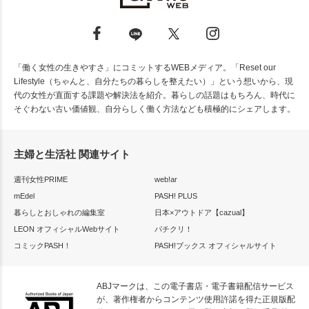
「働く女性の生きやすさ」にコミットするWEBメディア。「Reset our
Lifestyle（ちゃんと、自分たちの暮らしを整えたい）」という想いから、現
代の女性が直面する課題や解決法を紹介。暮らしの話題はもちろん、時代に
そぐわない古い価値観、自分らしく働く方法なども積極的にシェアします。
主婦と生活社 関連サイト
週刊女性PRIME
web!ar
mEdel
PASH! PLUS
暮らしとおしゃれの編集室
日本×アウトドア【cazual】
LEON オフィシャルWebサイト
パチクリ！
コミックPASH！
PASH!ブックス オフィシャルサイト
ABJマークは、この電子書店・電子書籍配信サービス
が、著作権者からコンテンツ使用許諾を得た正規版配