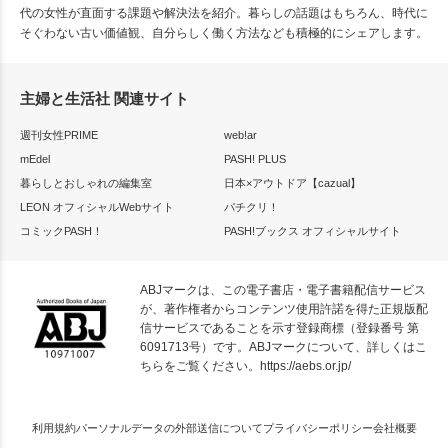
代の女性が直面する課題や解決法を紹介。暮らしの話題はもちろん、時代に
そぐわない古い価値観、自分らしく働く方法なども積極的にシェアします。
主婦と生活社 関連サイト
週刊女性PRIME
web!ar
mEdel
PASH! PLUS
暮らしとおしゃれの編集室
日本×アウトドア【cazual】
LEON オフィシャルWebサイト
パチクリ！
コミックPASH！
PASH!ブックス オフィシャルサイト
ABJマークは、この電子書店・電子書籍配信サービス
が、著作権者からコンテンツ使用許諾を得た正規版配
信サービスであることを示す登録商標（登録番号 第
6091713号）です。ABJマークについて、詳しくはこ
ちらをご覧ください。
https://aebs.or.jp/
利用規約
パーソナルデータの外部送信について
プライバシーポリシー
会社概要