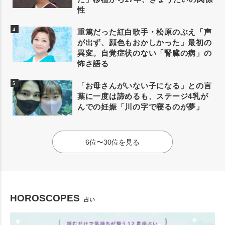
性
重篤だった紅白歌手・松原のぶえ「声
が出ず、顔色もおかしかった」最初の
異変。自覚症状のない「腎臓の病」の
怖さ語る
「お母さんがいない子になる」との言
葉に一度は諦めるも、ステージ4乳が
んでの妊娠「川の字で寝るのが夢」
6位〜30位を見る
HOROSCOPES
占い