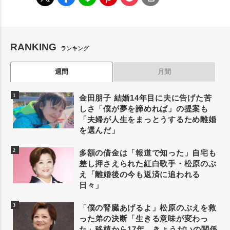
RANKING
ランキング
週間
月間
金田朋子 結婚14年目に夫に告げた苦
しさ「僕が夢を諦めれば」の提案も
「夫婦が人生をまっとうするため離婚
を選んだ」
多額の借金は「報道で知った」自宅も
差し押さえられた紅白歌手・松原のぶ
え「離婚後の今も返済に追われる
日々」
「僕の腎臓あげるよ」松原のぶえを救
った弟の決断「生きる意味が変わっ
た」移植から17年、きょうだいの関係