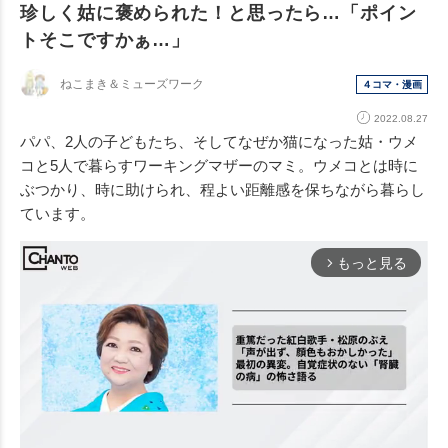
珍しく姑に褒められた！と思ったら…「ポイン
トそこですかぁ…」
ねこまき＆ミューズワーク
４コマ・漫画
2022.08.27
パパ、2人の子どもたち、そしてなぜか猫になった姑・ウメ
コと5人で暮らすワーキングマザーのマミ。ウメコとは時に
ぶつかり、時に助けられ、程よい距離感を保ちながら暮らし
ています。
もっと見る
arrow_forward_ios