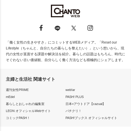
「働く女性の生きやすさ」にコミットするWEBメディア。「Reset our
Lifestyle（ちゃんと、自分たちの暮らしを整えたい）」という想いから、現
代の女性が直面する課題や解決法を紹介。暮らしの話題はもちろん、時代に
そぐわない古い価値観、自分らしく働く方法なども積極的にシェアします。
主婦と生活社 関連サイト
週刊女性PRIME
web!ar
mEdel
PASH! PLUS
暮らしとおしゃれの編集室
日本×アウトドア【cazual】
LEON オフィシャルWebサイト
パチクリ！
コミックPASH！
PASH!ブックス オフィシャルサイト