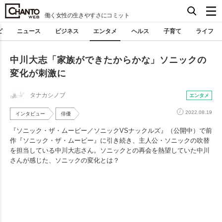
働く女性の生きやすさにコミット
ピ
ニュース
ビジネス
エンタメ
ヘルス
子育て
ライフ
中川大志「家族ができたからかな」ソニックの
変化が刺激に
タナカシノブ
エンタメ
2022.08.19
インタビュー
俳優
『ソニック・ザ・ムービー／ソニックVSナックルズ』（公開中）で前
作『ソニック・ザ・ムービー』に引き続き、主人公・ソニックの吹替
を担当している中川大志さん。ソニックとの再会を熱望していた中川
さんが感じた、ソニックの変化とは？