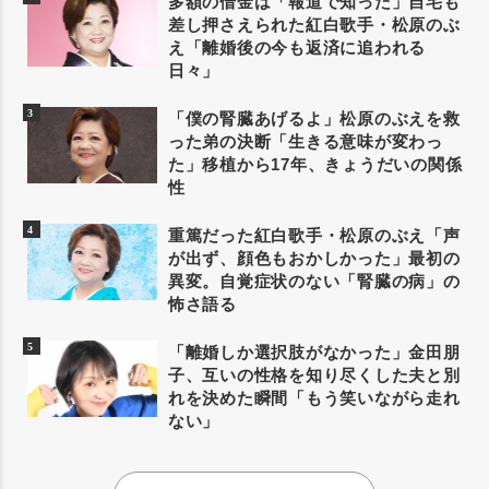
多額の借金は「報道で知った」自宅も
差し押さえられた紅白歌手・松原のぶ
え「離婚後の今も返済に追われる
日々」
「僕の腎臓あげるよ」松原のぶえを救
った弟の決断「生きる意味が変わっ
た」移植から17年、きょうだいの関係
性
重篤だった紅白歌手・松原のぶえ「声
が出ず、顔色もおかしかった」最初の
異変。自覚症状のない「腎臓の病」の
怖さ語る
「離婚しか選択肢がなかった」金田朋
子、互いの性格を知り尽くした夫と別
れを決めた瞬間「もう笑いながら走れ
ない」