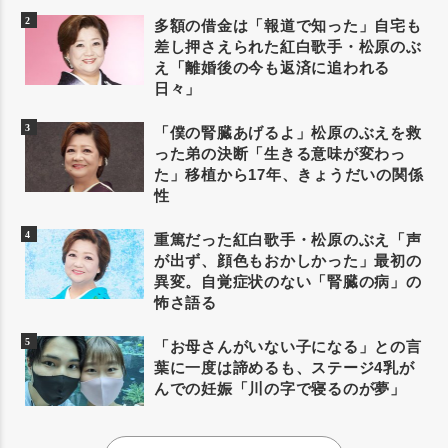
多額の借金は「報道で知った」自宅も
差し押さえられた紅白歌手・松原のぶ
え「離婚後の今も返済に追われる
日々」
「僕の腎臓あげるよ」松原のぶえを救
った弟の決断「生きる意味が変わっ
た」移植から17年、きょうだいの関係
性
重篤だった紅白歌手・松原のぶえ「声
が出ず、顔色もおかしかった」最初の
異変。自覚症状のない「腎臓の病」の
怖さ語る
「お母さんがいない子になる」との言
葉に一度は諦めるも、ステージ4乳が
んでの妊娠「川の字で寝るのが夢」