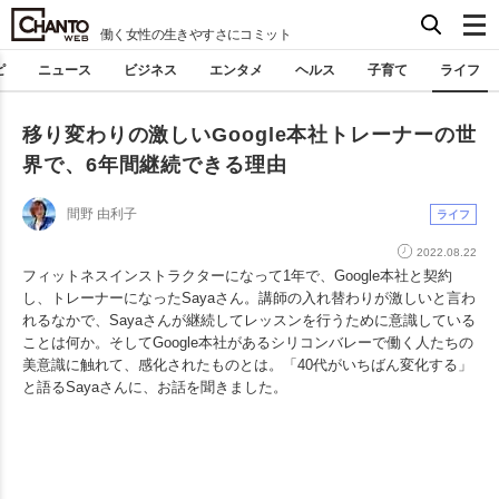
働く女性の生きやすさにコミット
ピ
ニュース
ビジネス
エンタメ
ヘルス
子育て
ライフ
移り変わりの激しいGoogle本社トレーナーの世
界で、6年間継続できる理由
間野 由利子
ライフ
2022.08.22
フィットネスインストラクターになって1年で、Google本社と契約
し、トレーナーになったSayaさん。講師の入れ替わりが激しいと言わ
れるなかで、Sayaさんが継続してレッスンを行うために意識している
ことは何か。そしてGoogle本社があるシリコンバレーで働く人たちの
美意識に触れて、感化されたものとは。「40代がいちばん変化する」
と語るSayaさんに、お話を聞きました。