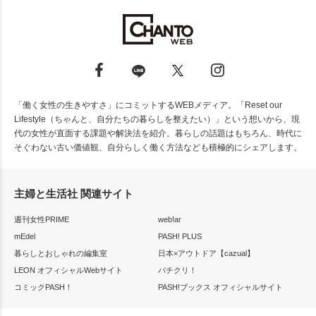
「働く女性の生きやすさ」にコミットするWEBメディア。「Reset our
Lifestyle（ちゃんと、自分たちの暮らしを整えたい）」という想いから、現
代の女性が直面する課題や解決法を紹介。暮らしの話題はもちろん、時代に
そぐわない古い価値観、自分らしく働く方法なども積極的にシェアします。
主婦と生活社 関連サイト
週刊女性PRIME
web!ar
mEdel
PASH! PLUS
暮らしとおしゃれの編集室
日本×アウトドア【cazual】
LEON オフィシャルWebサイト
パチクリ！
コミックPASH！
PASH!ブックス オフィシャルサイト