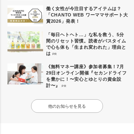
働く女性が今注目するアイテムは？
「CHANTO WEB ワーママサポート大
賞2026」発表！
「毎日ヘトヘト…」な私を救う、5分
間のリセット習慣。読者がバスタイム
で心も体も「生まれ変われた」理由と
は
PR
《無料マネー講座》参加者募集！7月
29日オンライン開催『セカンドライフ
を豊かに！〜安心とゆとりの資金設
計〜』
PR
他のお知らせを見る