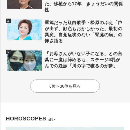
た」移植から17年、きょうだいの関係
性
重篤だった紅白歌手・松原のぶえ「声
が出ず、顔色もおかしかった」最初の
異変。自覚症状のない「腎臓の病」の
怖さ語る
「お母さんがいない子になる」との言
葉に一度は諦めるも、ステージ4乳が
んでの妊娠「川の字で寝るのが夢」
6位〜30位を見る
HOROSCOPES
占い