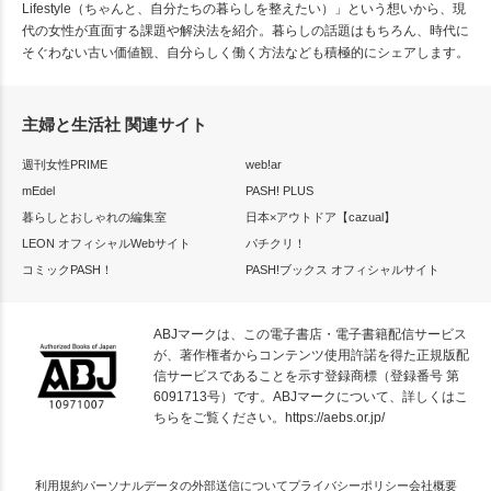
Lifestyle（ちゃんと、自分たちの暮らしを整えたい）」という想いから、現
代の女性が直面する課題や解決法を紹介。暮らしの話題はもちろん、時代に
そぐわない古い価値観、自分らしく働く方法なども積極的にシェアします。
主婦と生活社 関連サイト
週刊女性PRIME
web!ar
mEdel
PASH! PLUS
暮らしとおしゃれの編集室
日本×アウトドア【cazual】
LEON オフィシャルWebサイト
パチクリ！
コミックPASH！
PASH!ブックス オフィシャルサイト
ABJマークは、この電子書店・電子書籍配信サービス
が、著作権者からコンテンツ使用許諾を得た正規版配
信サービスであることを示す登録商標（登録番号 第
6091713号）です。ABJマークについて、詳しくはこ
ちらをご覧ください。
https://aebs.or.jp/
利用規約
パーソナルデータの外部送信について
プライバシーポリシー
会社概要