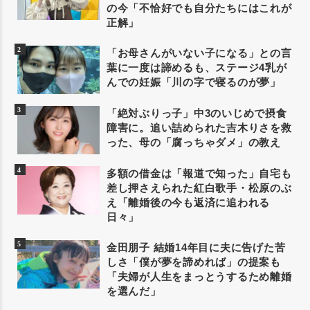
の今「不恰好でも自分たちにはこれが
正解」
「お母さんがいない子になる」との言
葉に一度は諦めるも、ステージ4乳が
んでの妊娠「川の字で寝るのが夢」
「絶対ぶりっ子」中3のいじめで摂食
障害に。追い詰められた吉木りさを救
った、母の「腐っちゃダメ」の教え
多額の借金は「報道で知った」自宅も
差し押さえられた紅白歌手・松原のぶ
え「離婚後の今も返済に追われる
日々」
金田朋子 結婚14年目に夫に告げた苦
しさ「僕が夢を諦めれば」の提案も
「夫婦が人生をまっとうするため離婚
を選んだ」