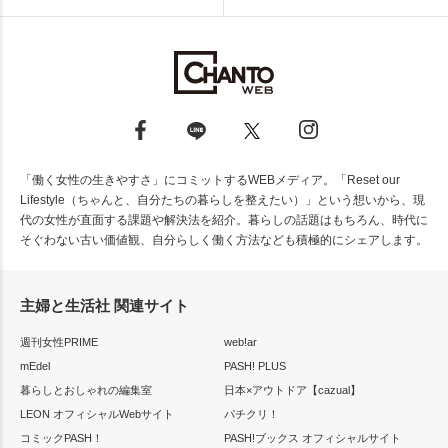
「働く女性の生きやすさ」にコミットするWEBメディア。「Reset our
Lifestyle（ちゃんと、自分たちの暮らしを整えたい）」という想いから、現
代の女性が直面する課題や解決法を紹介。暮らしの話題はもちろん、時代に
そぐわない古い価値観、自分らしく働く方法なども積極的にシェアします。
主婦と生活社 関連サイト
週刊女性PRIME
web!ar
mEdel
PASH! PLUS
暮らしとおしゃれの編集室
日本×アウトドア【cazual】
LEON オフィシャルWebサイト
パチクリ！
コミックPASH！
PASH!ブックス オフィシャルサイト