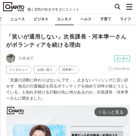
働く女性の生きやすさにコミット
ピ
ニュース
ビジネス
エンタメ
ヘルス
子育て
ライフ
「笑いが通用しない」次長課長・河本準一さん
がボランティアを続ける理由
大浦 綾子
エンタメ
2022.08.01
インタビュー
お笑い芸人
河本準一
「支援の活動に終わりはないんです」。止まないバッシングに言い訳
せず、地元の介護施設を回るボランティアを始めて10年が経とうとし
ている。人知れず続ける行動の先に何があるのか。次長課長・河本準
一さんに聞きました。
もっと見る
arrow_forward_ios